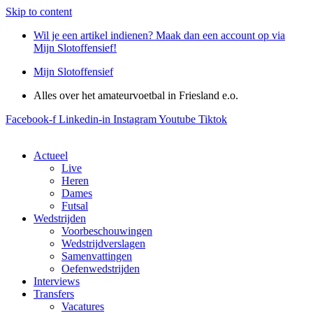
Skip to content
Wil je een artikel indienen? Maak dan een account op via
Mijn Slotoffensief!
Mijn Slotoffensief
Alles over het amateurvoetbal in Friesland e.o.
Facebook-f
Linkedin-in
Instagram
Youtube
Tiktok
Actueel
Live
Heren
Dames
Futsal
Wedstrijden
Voorbeschouwingen
Wedstrijdverslagen
Samenvattingen
Oefenwedstrijden
Interviews
Transfers
Vacatures