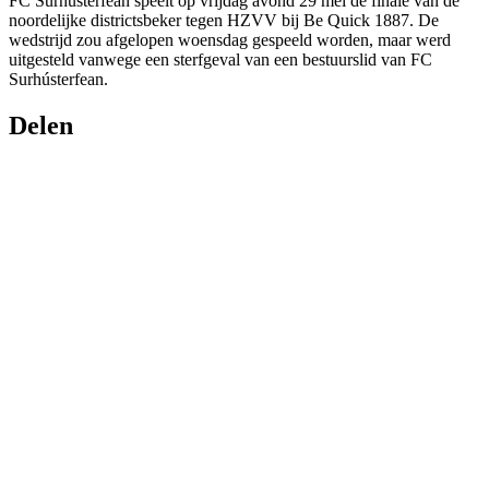
FC Surhústerfean speelt op vrijdag avond 29 mei de finale van de
noordelijke districtsbeker tegen HZVV bij Be Quick 1887. De
wedstrijd zou afgelopen woensdag gespeeld worden, maar werd
uitgesteld vanwege een sterfgeval van een bestuurslid van FC
Surhústerfean.
Delen