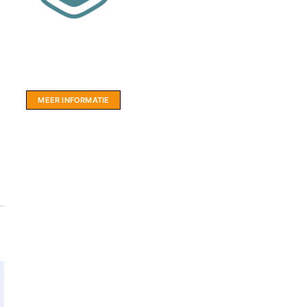
Website sponsor:
LIMBO International: WordPress specialisten uit
hartje Friesland.
MEER INFORMATIE