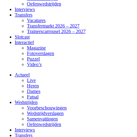
Oefenwedstrijden
Interviews
Transfers
Vacatures
Transfermarkt 2026 – 2027
Trainerscarrousel 2026 – 2027
Slotcast
Interactief
Magazine
Fotoverslagen
Puzzel
Video’s
Actueel
Live
Heren
Dames
Futsal
Wedstrijden
Voorbeschouwingen
Wedstrijdverslagen
Samenvattingen
Oefenwedstrijden
Interviews
Transfers