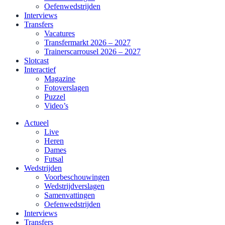
Oefenwedstrijden
Interviews
Transfers
Vacatures
Transfermarkt 2026 – 2027
Trainerscarrousel 2026 – 2027
Slotcast
Interactief
Magazine
Fotoverslagen
Puzzel
Video’s
Actueel
Live
Heren
Dames
Futsal
Wedstrijden
Voorbeschouwingen
Wedstrijdverslagen
Samenvattingen
Oefenwedstrijden
Interviews
Transfers