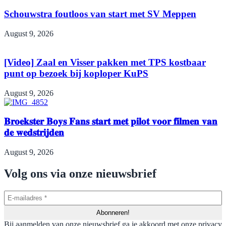
Schouwstra foutloos van start met SV Meppen
August 9, 2026
[Video] Zaal en Visser pakken met TPS kostbaar
punt op bezoek bij koploper KuPS
August 9, 2026
𝐁𝐫𝐨𝐞𝐤𝐬𝐭𝐞𝐫 𝐁𝐨𝐲𝐬 𝐅𝐚𝐧𝐬 𝐬𝐭𝐚𝐫𝐭 𝐦𝐞𝐭 𝐩𝐢𝐥𝐨𝐭 𝐯𝐨𝐨𝐫 𝐟𝐢𝐥𝐦𝐞𝐧 𝐯𝐚𝐧
𝐝𝐞 𝐰𝐞𝐝𝐬𝐭𝐫𝐢𝐣𝐝𝐞𝐧
August 9, 2026
Volg ons via onze nieuwsbrief
Bij aanmelden van onze nieuwsbrief ga je akkoord met onze privacy