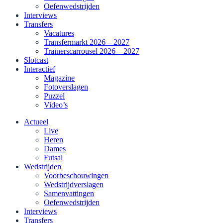
Oefenwedstrijden
Interviews
Transfers
Vacatures
Transfermarkt 2026 – 2027
Trainerscarrousel 2026 – 2027
Slotcast
Interactief
Magazine
Fotoverslagen
Puzzel
Video’s
Actueel
Live
Heren
Dames
Futsal
Wedstrijden
Voorbeschouwingen
Wedstrijdverslagen
Samenvattingen
Oefenwedstrijden
Interviews
Transfers