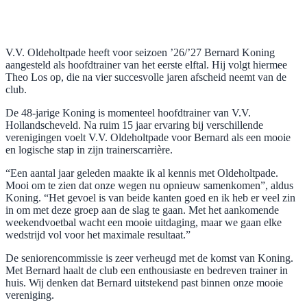
V.V. Oldeholtpade heeft voor seizoen ’26/’27 Bernard Koning
aangesteld als hoofdtrainer van het eerste elftal. Hij volgt hiermee
Theo Los op, die na vier succesvolle jaren afscheid neemt van de
club.
De 48-jarige Koning is momenteel hoofdtrainer van V.V.
Hollandscheveld. Na ruim 15 jaar ervaring bij verschillende
verenigingen voelt V.V. Oldeholtpade voor Bernard als een mooie
en logische stap in zijn trainerscarrière.
“Een aantal jaar geleden maakte ik al kennis met Oldeholtpade.
Mooi om te zien dat onze wegen nu opnieuw samenkomen”, aldus
Koning. “Het gevoel is van beide kanten goed en ik heb er veel zin
in om met deze groep aan de slag te gaan. Met het aankomende
weekendvoetbal wacht een mooie uitdaging, maar we gaan elke
wedstrijd vol voor het maximale resultaat.”
De seniorencommissie is zeer verheugd met de komst van Koning.
Met Bernard haalt de club een enthousiaste en bedreven trainer in
huis. Wij denken dat Bernard uitstekend past binnen onze mooie
vereniging.