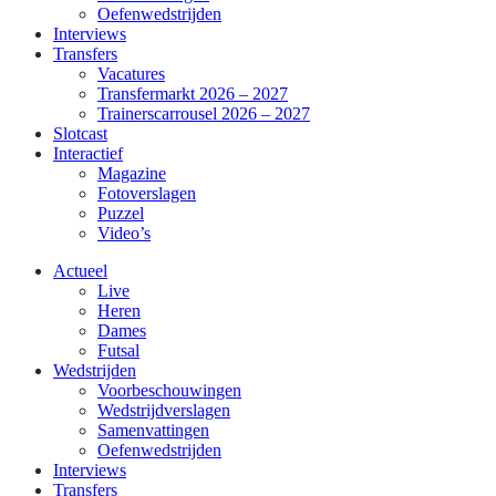
Oefenwedstrijden
Interviews
Transfers
Vacatures
Transfermarkt 2026 – 2027
Trainerscarrousel 2026 – 2027
Slotcast
Interactief
Magazine
Fotoverslagen
Puzzel
Video’s
Actueel
Live
Heren
Dames
Futsal
Wedstrijden
Voorbeschouwingen
Wedstrijdverslagen
Samenvattingen
Oefenwedstrijden
Interviews
Transfers