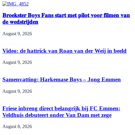
𝐁𝐫𝐨𝐞𝐤𝐬𝐭𝐞𝐫 𝐁𝐨𝐲𝐬 𝐅𝐚𝐧𝐬 𝐬𝐭𝐚𝐫𝐭 𝐦𝐞𝐭 𝐩𝐢𝐥𝐨𝐭 𝐯𝐨𝐨𝐫 𝐟𝐢𝐥𝐦𝐞𝐧 𝐯𝐚𝐧
𝐝𝐞 𝐰𝐞𝐝𝐬𝐭𝐫𝐢𝐣𝐝𝐞𝐧
August 9, 2026
Video: de hattrick van Roan van der Weij in beeld
August 9, 2026
Samenvatting: Harkemase Boys – Jong Emmen
August 9, 2026
Friese inbreng direct belangrijk bij FC Emmen:
Veldhuis debuteert onder Van Dam met zege
August 8, 2026