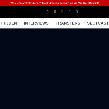
Wil je een artikel indienen? Maak dan een account op via Mijn Slotoffensief!
TRIJDEN
INTERVIEWS
TRANSFERS
SLOTCAST