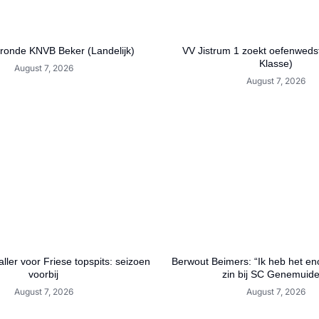
 ronde KNVB Beker (Landelijk)
VV Jistrum 1 zoekt oefenwedst
Klasse)
August 7, 2026
August 7, 2026
ller voor Friese topspits: seizoen
Berwout Beimers: “Ik heb het en
voorbij
zin bij SC Genemuid
August 7, 2026
August 7, 2026