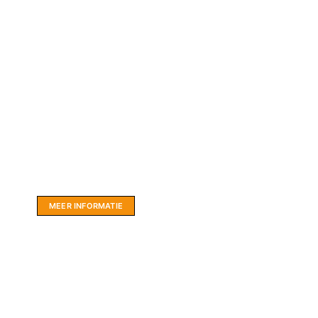
Website sponsor:
LIMBO International: WordPress specialisten uit
hartje Friesland.
MEER INFORMATIE