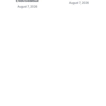
Eredivisiedebuut
August 7, 2026
August 7, 2026
VV Jistrum 1 zoekt
Alle 64 clubs in de koker voor de
oefenwedstrijden (5de Klasse)
1e loting KNVB Beker
August 7, 2026
August 7, 2026