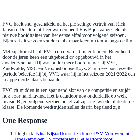
FVC heeft snel geschakeld na het plotselinge vertrek van Rick
Jansma. De club uit Leeuwarden heeft Bas Bijen aangesteld als
nieuwe hoofdtrainer van het eerste elftal voor volgend seizoen.
Bijen zat dit seizoen zonder club, maar keert nu terug langs de lijn.
Met zijn komst haalt FVC een ervaren trainer binnen. Bijen heeft
door de jaren heen een uitgebreid cv opgebouwd in het
amateurvoetbal. Hij was onder meer hoofdtrainer bij VVI,
Zuidwolde, MSC en Vroomshoopse Boys. Zijn meest succesvolle
periode beleefde hij bij VVI, waar hij in het seizoen 2021/2022 een
knappe derde plaats behaalde.
FVC zit midden in een spannend slot van de competitie en strijdt
nog voor handhaving. Het is daardoor nog onduidelijk op welk
niveau Bijen volgend seizoen actief zal zijn: de tweede of de derde
klasse. De komende wedstrijden zullen daarin bepalend zijn.
One Response
Pingback:
Nina Nijstad kroont zich met PSV Vrouwen tot
landskampioen - Slotoffensief | Het platform voor