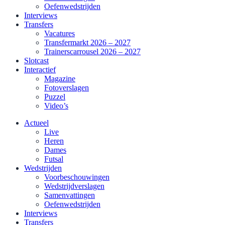
Oefenwedstrijden
Interviews
Transfers
Vacatures
Transfermarkt 2026 – 2027
Trainerscarrousel 2026 – 2027
Slotcast
Interactief
Magazine
Fotoverslagen
Puzzel
Video’s
Actueel
Live
Heren
Dames
Futsal
Wedstrijden
Voorbeschouwingen
Wedstrijdverslagen
Samenvattingen
Oefenwedstrijden
Interviews
Transfers