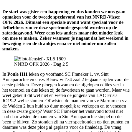
De start was gister een happening en dus konden we ons gaan
opmaken voor de tweede speelavond van het NNRD-Visser
OFK 2026. Ditmaal een speciale avond want speciaal voor de
liefhebbers zou er deze speelronde gespeeld worden op de
zaterdagavond. Weer eens iets anders maar niet minder leuk
om mee te maken. Zeker wanneer je nagaat dat het weekend in
beweging is en de drankjes erna er niet minder om zullen
smaken.
NNRD OFK 2026 - Dag 2 5
In
Poule H11
leken op voorhand SC Franeker 1, vv. Sint
Annaparochie en c.v.v. Blauw wit’34 zaal 2 te gaan strijden voor de
eerste plekken. Deze ploegen kwamen de afgelopen edities ver in
het toernooi en dus leken zij de favorieten te gaan worden. Maar wie
weet gebeurt dit wel niet en weten de jongens van LAC Frisia
JO19-2 wel te stunten. Of wisten de mannen van vv Marrum en vv
de Walden 2 hun huid zo duur mogelijk te verkopen en te verassen
in deze zware groep? Waar SC Franeker het vanavond totaal niet
had daar wisten de mannen van Sint Annaparochie simpel op de
been te blijven. Zo stonden zij na vier speelronden op tien punten en
daarmee was deze ploeg al geplaats voor de finaledag. De vraag