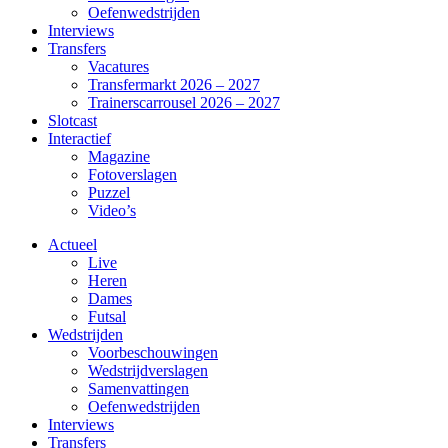
Oefenwedstrijden
Interviews
Transfers
Vacatures
Transfermarkt 2026 – 2027
Trainerscarrousel 2026 – 2027
Slotcast
Interactief
Magazine
Fotoverslagen
Puzzel
Video’s
Actueel
Live
Heren
Dames
Futsal
Wedstrijden
Voorbeschouwingen
Wedstrijdverslagen
Samenvattingen
Oefenwedstrijden
Interviews
Transfers