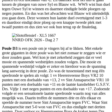
tussen de ploegen van ouwe Syl en Blauw wit. WWS wist hun duel
tegen Ouwe Syl te winnen en daarmee eindigde beide ploegen op
negen punten. En dus was het afwachten wat Blauw wit uiteindelijk
zou gaan doen. Deze wonnen hun laatste duel overtuigend met 1-3
en daardoor eindigt deze ploeg op een knappe tweede plek met
twaalf punten en dus zien we ook hun terug op de finaledag.
NNRD OFK 2026 - Dag 2 7
Poule D3
is een poule om je vingers bij af te likken. Met enkele
grote giganten in deze poule was het niet zomaar te zeggen wie er
door zouden gaan. Wel kon je met zekerheid zeggen dat er veel
mooie en spannende wedstrijden zouden volgen. Die mooie en
spannende wedstrijd volgde er zeker en hierdoor was de spanning
lang aanwezig in deze poule. Zo was de tussenstand met nog één
speelronde te spelen als volgt: 1 vv Heerenveense Boys VR2 10
punten met een doelsaldo van +13, 2 vv Sint Annaparochie VR1 10
punten met een doelsaldo van +11 en de laatste kanshebber G.S.F.V.
Drs. Vijfje 1 met negen punten en een doelsaldo van +17. Zodoende
volgde er een sensationele laatste speelronde waarin nog van alles
mogelijk was. Daarin troffen de nummers drie en één elkaar en
speelde de nummer twee Sint Annaparochie tegen FVC. Waar Sint
Annaparochie met 5-0 won van FVC en dus eindigde met dertien
punten. Daar verloor vv Heerenveense Boys de kraker tegen Drs.