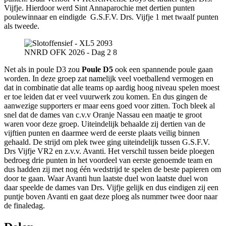
Vijfje. Hierdoor werd Sint Annaparochie met dertien punten
poulewinnaar en eindigde G.S.F.V. Drs. Vijfje 1 met twaalf punten
als tweede.
NNRD OFK 2026 - Dag 2 8
Net als in poule D3 zou
Poule D5
ook een spannende poule gaan
worden. In deze groep zat namelijk veel voetballend vermogen en
dat in combinatie dat alle teams op aardig hoog niveau spelen moest
er toe leiden dat er veel vuurwerk zou komen. En dus gingen de
aanwezige supporters er maar eens goed voor zitten. Toch bleek al
snel dat de dames van c.v.v Oranje Nassau een maatje te groot
waren voor deze groep. Uiteindelijk behaalde zij dertien van de
vijftien punten en daarmee werd de eerste plaats veilig binnen
gehaald. De strijd om plek twee ging uiteindelijk tussen G.S.F.V.
Drs Vijfje VR2 en z.v.v. Avanti. Het verschil tussen beide ploegen
bedroeg drie punten in het voordeel van eerste genoemde team en
dus hadden zij met nog één wedstrijd te spelen de beste papieren om
door te gaan. Waar Avanti hun laatste duel won laatste duel won
daar speelde de dames van Drs. Vijfje gelijk en dus eindigen zij een
puntje boven Avanti en gaat deze ploeg als nummer twee door naar
de finaledag.