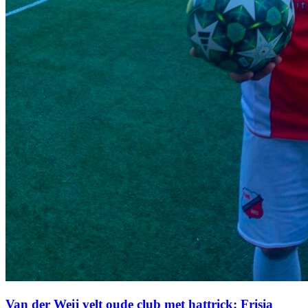
Van der Weij velt oude club met hattrick: Frisia