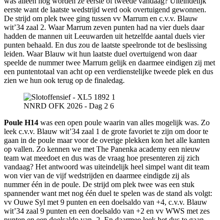
was alleen nog worden ze eerste of tweede vandaag? Uiteindelijk
eerste want de laatste wedstrijd werd ook overtuigend gewonnen.
De strijd om plek twee ging tussen vv Marrum en c.v.v. Blauw
wit’34 zaal 2. Waar Marrum zeven punten had na vier duels daar
hadden de mannen uit Leeuwarden uit hetzelfde aantal duels vier
punten behaald. En dus zou de laatste speelronde tot de beslissing
leiden. Waar Blauw wit hun laatste duel overtuigend won daar
speelde de nummer twee Marrum gelijk en daarmee eindigen zij met
een puntentotaal van acht op een verdienstelijke tweede plek en dus
zien we hun ook terug op de finaledag.
NNRD OFK 2026 - Dag 2 6
Poule H14
was een open poule waarin van alles mogelijk was. Zo
leek c.v.v. Blauw wit’34 zaal 1 de grote favoriet te zijn om door te
gaan in de poule maar voor de overige plekken kon het alle kanten
op vallen. Zo kennen we met The Panenka academy een nieuw
team wat meedoet en dus was de vraag hoe presenteren zij zich
vandaag? Het antwoord was uiteindelijk heel simpel want dit team
won vier van de vijf wedstrijden en daarmee eindigde zij als
nummer één in de poule. De strijd om plek twee was een stuk
spannender want met nog één duel te spelen was de stand als volgt:
vv Ouwe Syl met 9 punten en een doelsaldo van +4, c.v.v. Blauw
wit’34 zaal 9 punten en een doelsaldo van +2 en vv WWS met zes
punten en een doelsaldo van -2. En daarmee leek het dus te gaan