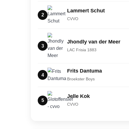
Lammert Schut
2
CVVO
Jhondly van der Meer
3
LAC Frisia 1883
Frits Dantuma
4
Broekster Boys
Jelle Kok
5
CVVO