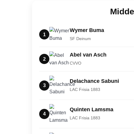
Midde
Wymer Buma
1
SF Deinum
Abel van Asch
2
CVVO
Delachance Sabuni
3
LAC Frisia 1883
Quinten Lamsma
4
LAC Frisia 1883