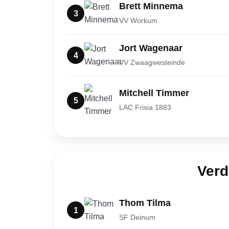
Brett Minnema
3
VV Workum
Jort Wagenaar
4
VV Zwaagwesteinde
Mitchell Timmer
5
LAC Frisia 1883
Verd
Thom Tilma
1
SF Deinum