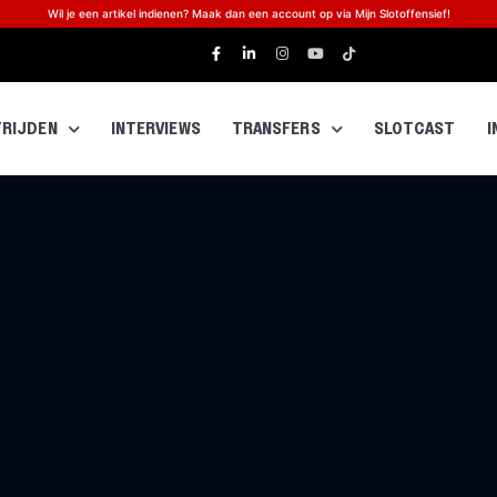
Wil je een artikel indienen? Maak dan een account op via Mijn Slotoffensief!
RIJDEN
INTERVIEWS
TRANSFERS
SLOTCAST
I