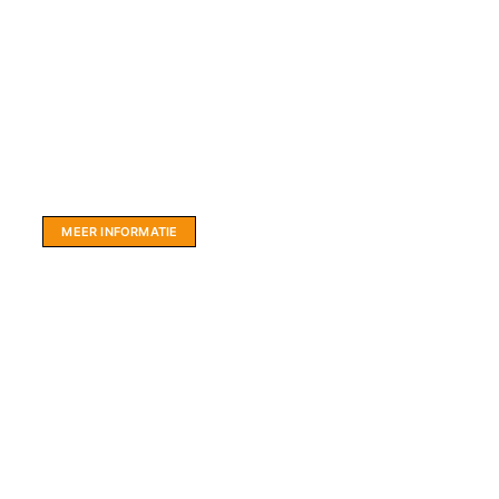
Website sponsor:
LIMBO International: WordPress specialisten uit
hartje Friesland.
MEER INFORMATIE