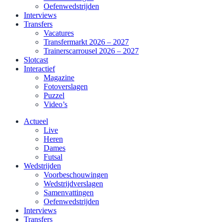
Oefenwedstrijden
Interviews
Transfers
Vacatures
Transfermarkt 2026 – 2027
Trainerscarrousel 2026 – 2027
Slotcast
Interactief
Magazine
Fotoverslagen
Puzzel
Video’s
Actueel
Live
Heren
Dames
Futsal
Wedstrijden
Voorbeschouwingen
Wedstrijdverslagen
Samenvattingen
Oefenwedstrijden
Interviews
Transfers