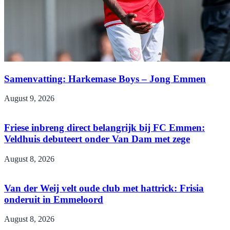
Samenvatting: Harkemase Boys – Jong Emmen
August 9, 2026
Friese inbreng direct belangrijk bij FC Emmen:
Veldhuis debuteert onder Van Dam met zege
August 8, 2026
Van der Weij velt oude club met hattrick: Frisia
onderuit in Emmeloord
August 8, 2026