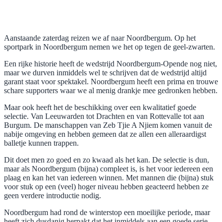
Aanstaande zaterdag reizen we af naar Noordbergum. Op het
sportpark in Noordbergum nemen we het op tegen de geel-zwarten.
Een rijke historie heeft de wedstrijd Noordbergum-Opende nog niet,
maar we durven inmiddels wel te schrijven dat de wedstrijd altijd
garant staat voor spektakel. Noordbergum heeft een prima en trouwe
schare supporters waar we al menig drankje mee gedronken hebben.
Maar ook heeft het de beschikking over een kwalitatief goede
selectie. Van Leeuwarden tot Drachten en van Rottevalle tot aan
Burgum. De manschappen van Zeb Tjie A Njiem komen vanuit de
nabije omgeving en hebben gemeen dat ze allen een alleraardigst
balletje kunnen trappen.
Dit doet men zo goed en zo kwaad als het kan. De selectie is dun,
maar als Noordbergum (bijna) compleet is, is het voor iedereen een
plaag en kan het van iedereen winnen. Met mannen die (bijna) stuk
voor stuk op een (veel) hoger niveau hebben geacteerd hebben ze
geen verdere introductie nodig.
Noordbergum had rond de winterstop een moeilijke periode, maar
heeft zich dusdanig herpakt dat het inmiddels aan een goede serie