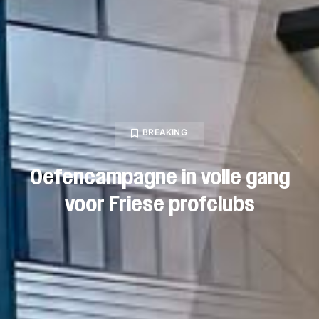
BREAKING
Oefencampagne in volle gang
voor Friese profclubs