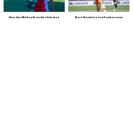
Van der Weij velt oude club met
Bart Kooistra trefzeker voor
hattrick: Frisia onderuit in
koploper Afturelding in IJsland
Emmeloord
August 8, 2026
August 8, 2026
VV Wardy komend seizoen niet actief
Cambuur-talent Wessel van der Goot
in A-categorie
uit Lemmer maakt Eredivisiedebuut
August 8, 2026
August 7, 2026