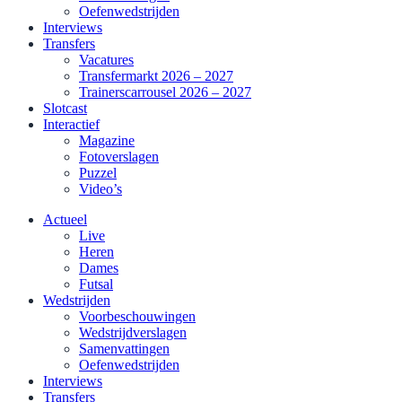
Oefenwedstrijden
Interviews
Transfers
Vacatures
Transfermarkt 2026 – 2027
Trainerscarrousel 2026 – 2027
Slotcast
Interactief
Magazine
Fotoverslagen
Puzzel
Video’s
Actueel
Live
Heren
Dames
Futsal
Wedstrijden
Voorbeschouwingen
Wedstrijdverslagen
Samenvattingen
Oefenwedstrijden
Interviews
Transfers