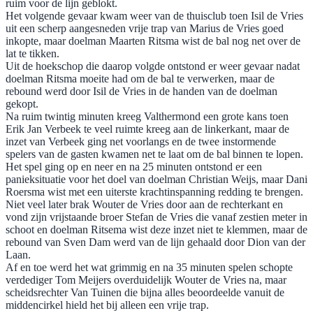
ruim voor de lijn geblokt.
Het volgende gevaar kwam weer van de thuisclub toen Isil de Vries
uit een scherp aangesneden vrije trap van Marius de Vries goed
inkopte, maar doelman Maarten Ritsma wist de bal nog net over de
lat te tikken.
Uit de hoekschop die daarop volgde ontstond er weer gevaar nadat
doelman Ritsma moeite had om de bal te verwerken, maar de
rebound werd door Isil de Vries in de handen van de doelman
gekopt.
Na ruim twintig minuten kreeg Valthermond een grote kans toen
Erik Jan Verbeek te veel ruimte kreeg aan de linkerkant, maar de
inzet van Verbeek ging net voorlangs en de twee instormende
spelers van de gasten kwamen net te laat om de bal binnen te lopen.
Het spel ging op en neer en na 25 minuten ontstond er een
panieksituatie voor het doel van doelman Christian Weijs, maar Dani
Roersma wist met een uiterste krachtinspanning redding te brengen.
Niet veel later brak Wouter de Vries door aan de rechterkant en
vond zijn vrijstaande broer Stefan de Vries die vanaf zestien meter in
schoot en doelman Ritsema wist deze inzet niet te klemmen, maar de
rebound van Sven Dam werd van de lijn gehaald door Dion van der
Laan.
Af en toe werd het wat grimmig en na 35 minuten spelen schopte
verdediger Tom Meijers overduidelijk Wouter de Vries na, maar
scheidsrechter Van Tuinen die bijna alles beoordeelde vanuit de
middencirkel hield het bij alleen een vrije trap.