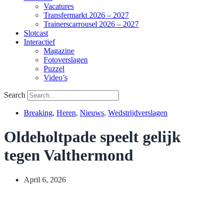
Vacatures
Transfermarkt 2026 – 2027
Trainerscarrousel 2026 – 2027
Slotcast
Interactief
Magazine
Fotoverslagen
Puzzel
Video’s
Search
Breaking
,
Heren
,
Nieuws
,
Wedstrijdverslagen
Oldeholtpade speelt gelijk
tegen Valthermond
April 6, 2026