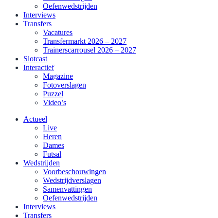
Oefenwedstrijden
Interviews
Transfers
Vacatures
Transfermarkt 2026 – 2027
Trainerscarrousel 2026 – 2027
Slotcast
Interactief
Magazine
Fotoverslagen
Puzzel
Video’s
Actueel
Live
Heren
Dames
Futsal
Wedstrijden
Voorbeschouwingen
Wedstrijdverslagen
Samenvattingen
Oefenwedstrijden
Interviews
Transfers