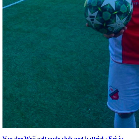
Van der Weij velt oude club met hattrick: Frisia