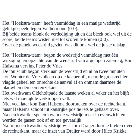
Het “Hoekstra-team” heeft vanmiddag in een matige wedstrijd
gelijkgespeeld tegen Valthermond (0-0).
Bij beide teams blonk de verdediging uit en dat bleek ook wel uit de
score, beide teams wisten niet tot scoren te komen (0-0).
Over de gehele wedstrijd gezien was dit ook wel de juiste uitslag.
Het “Hoekstra-team” begon de wedstrijd vanmiddag met èèn
wijziging ten opzichte van de wedstrijd van afgelopen zaterdag, Bart
Halsema verving Peter de Vries.
De thuisclub begon sterk aan de wedstrijd en al na twee minuten
kon Wouter de Vries alleen op de keeper af , maar de grensrechter
vlagde geheel ten onrechte de aanval af en ontnam daarmee de
blauwhemden een reuzekans.
Het overkwam Oldeholtpade de laatste weken al vaker en het blijft
iets wat moeilijk te verkroppen valt.
Niet veel later kon Bart Halsema doorbreken over de rechterkant,
maar Halsema schoot uit kansrijke positie iets te gehaast over.
Na een kwartier spelen kwam de wedstrijd meer in evenwicht en
werden de gasten ook af en toe gevaarlijk.
Na ruim een kwartier wedstrijd wist Jorn Draijer door te breken over
de rechterkant, maar de inzet van Draijer werd door Hilco Krikke