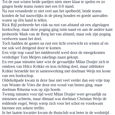
Tot de rust wisten beide partijen niets meer klaar te spelen en zo
gingen beide teams rusten met een 0-0 stand.
Na rust veranderde er niet veel aan het spelbeeld, beide teams
konden de bal nauwelijks in de ploeg houden en goede aanvallen
waren op èèn hand te tellen.
Rick Bijl probeerde het vlak na rust van afstand uit een afgeslagen
hoekschop, maar deze poging ging ruim naast en aan de andere kant
probeerde Mark van de Berg het van afstand, maar ook zijn poging
verdween naast het doel.
Toch hadden de gasten na rust een licht overwicht en wisten af en
toe ook wel dreigend door te komen.
Een vrije trap vanaf het middenveld werd door de meegekomen
verdediger Tom Meijers rakelings naast gekopt.
En een paar minuten later wist de gevaarlijke Milan Draijer zich te
ontdoen van Hilco Krikke en kon richting doel, maar uitblinker
Krikke herstelde het in samenwerking met doelman Weijs ten koste
van een hoekschop.
Oldeholtpade kwam in deze fase niet veel verder dan een vrije trap
van Wouter de Vries die door een woud van benen ging, maar
doelman Ritsema was op zijn hoede.
Twintig minuten voor tijd werd Milan Draijer weer gevaarlijk na
mistasten achterin, maar ditmaal was doelman Christian Weijs de
reddende engel, Weijs wierp zich voor het schot en voorkwam
hiermee een zekere treffer.
In het laatste kwartier kwam de thuisclub wat beter in de wedstrijd