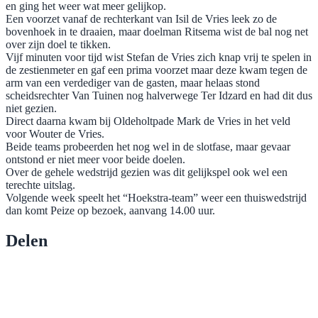
en ging het weer wat meer gelijkop.
Een voorzet vanaf de rechterkant van Isil de Vries leek zo de
bovenhoek in te draaien, maar doelman Ritsema wist de bal nog net
over zijn doel te tikken.
Vijf minuten voor tijd wist Stefan de Vries zich knap vrij te spelen in
de zestienmeter en gaf een prima voorzet maar deze kwam tegen de
arm van een verdediger van de gasten, maar helaas stond
scheidsrechter Van Tuinen nog halverwege Ter Idzard en had dit dus
niet gezien.
Direct daarna kwam bij Oldeholtpade Mark de Vries in het veld
voor Wouter de Vries.
Beide teams probeerden het nog wel in de slotfase, maar gevaar
ontstond er niet meer voor beide doelen.
Over de gehele wedstrijd gezien was dit gelijkspel ook wel een
terechte uitslag.
Volgende week speelt het “Hoekstra-team” weer een thuiswedstrijd
dan komt Peize op bezoek, aanvang 14.00 uur.
Delen