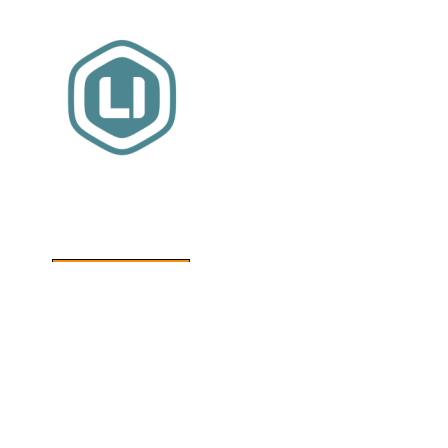
Website sponsor:
LIMBO International: WordPress specialisten uit
hartje Friesland.
MEER INFORMATIE
Relevante artikelen