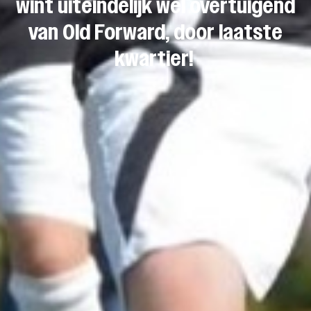
wint uiteindelijk wel overtuigend
van Old Forward, door laatste
kwartier!