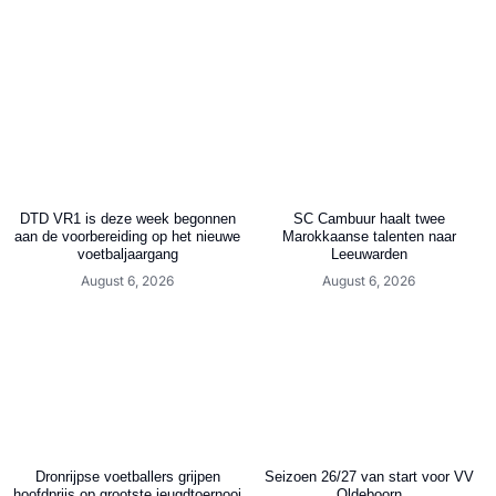
DTD VR1 is deze week begonnen
SC Cambuur haalt twee
aan de voorbereiding op het nieuwe
Marokkaanse talenten naar
voetbaljaargang
Leeuwarden
August 6, 2026
August 6, 2026
Dronrijpse voetballers grijpen
Seizoen 26/27 van start voor VV
hoofdprijs op grootste jeugdtoernooi
Oldeboorn