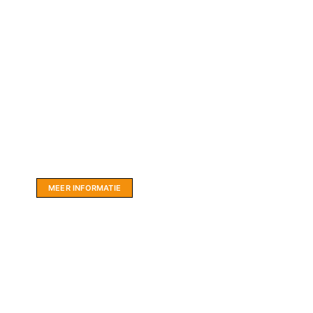
Website sponsor:
LIMBO International: WordPress specialisten uit
hartje Friesland.
MEER INFORMATIE