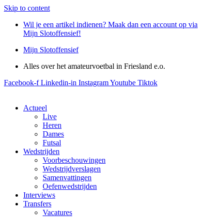
Skip to content
Wil je een artikel indienen? Maak dan een account op via
Mijn Slotoffensief!
Mijn Slotoffensief
Alles over het amateurvoetbal in Friesland e.o.
Facebook-f
Linkedin-in
Instagram
Youtube
Tiktok
Actueel
Live
Heren
Dames
Futsal
Wedstrijden
Voorbeschouwingen
Wedstrijdverslagen
Samenvattingen
Oefenwedstrijden
Interviews
Transfers
Vacatures