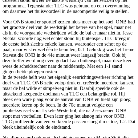
Gisteren stond alweer de laatste wedstrijd van het seizoen op het
programma. Tegenstander TLC was gebrand op een overwinning
om daarmee het thuisvoordeel in de nacompetitie veilig te stellen.
Voor ONB stond er sportief gezien niets meer op het spel. ONB had
het grootste deel van de wedstrijd het betere van het spel, maar net
als in de voorgaande wedstrijden wilde de bal er maar niet in. Jesse
Nicolai scoorde nog wel echter stond hij buitenspel. TLC kreeg in
de eerste helft slechts enkele kansen, waaronder een schot op de
paal, maar wist er wel één te benutten, 0-1. Gelukkig was het Tieme
Stavast die ONB in de 44e minuut weer langszij bracht. Ook bij
deze treffer werd nog even gedacht aan buitenspel, maar deze keer
wees de scheidsrechter naar de middenstip. Met een 1-1 stand
gingen beide ploegen rusten.
In de tweede helft was het eigenlijk eenrichtingsverkeer richting het
doel van TLC. ONB zette volop druk en creëerde meerdere kansen,
maar de bal wilde er simpelweg niet in. Daarbij speelde ook de
uitstekend keepende doelman van TLC een belangrijke rol. Hij
bleek een ware plaag voor de aanval van ONB en hield zijn ploeg
meerdere keren op de been. In de 70e minuut volgde een
publiekswissel voor Lykele Westerhof, die na 2 seizoenen ONB
stopt met voetballen. Even later ging het alsnog mis voor ONB.
TLC profiteerde van een verkeerde pass en sloeg direct toe, 1-2. Dat
bleek uiteindelijk ook de eindstand.
Na afloop werd ook nog afscheid genomen van Maxim Stuij, die