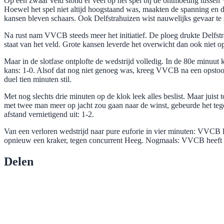
Op een zwaar veld stond er veel op het spel bij de ontmoeting tusse
Hoewel het spel niet altijd hoogstaand was, maakten de spanning en d
kansen bleven schaars. Ook Delfstrahuizen wist nauwelijks gevaar te s
Na rust nam VVCB steeds meer het initiatief. De ploeg drukte Delfstrah
staat van het veld. Grote kansen leverde het overwicht dan ook niet 
Maar in de slotfase ontplofte de wedstrijd volledig. In de 80e minuu
kans: 1-0. Alsof dat nog niet genoeg was, kreeg VVCB na een opstootj
duel tien minuten stil.
Met nog slechts drie minuten op de klok leek alles beslist. Maar juis
met twee man meer op jacht zou gaan naar de winst, gebeurde het teg
afstand vernietigend uit: 1-2.
Van een verloren wedstrijd naar pure euforie in vier minuten: VVCB l
opnieuw een kraker, tegen concurrent Heeg. Nogmaals: VVCB heeft no
Delen