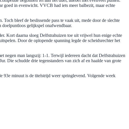
ompetitie begonnen fel aan het duel, allebei met evenveel punten.
kaar goed in evenwicht. VVCB had iets meer balbezit, maar echte
n. Toch bleef de beslissende pass te vaak uit, mede door de slechte
en doelpuntloos gelijkspel onafwendbaar.
r. Kort daarna sloeg Delfstrahuizen toe uit vrijwel hun enige echte
uitspelen. Door de oplopende spanning legde de scheidsrechter het
et negen man langszij: 1-1. Terwijl iedereen dacht dat Delfstrahuizen
r. Die schudde drie tegenstanders van zich af en haalde van grote
e 93e minuut is de titelstrijd weer springlevend. Volgende week