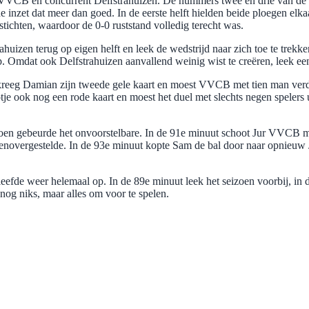
n VVCB en concurrent Delfstrahuizen. De nummers twee en drie van de c
e inzet dat meer dan goed. In de eerste helft hielden beide ploegen el
tichten, waardoor de 0-0 ruststand volledig terecht was.
uizen terug op eigen helft en leek de wedstrijd naar zich toe te trekke
op. Omdat ook Delfstrahuizen aanvallend weinig wist te creëren, leek e
t kreeg Damian zijn tweede gele kaart en moest VVCB met tien man verde
e ook nog een rode kaart en moest het duel met slechts negen spelers 
t toen gebeurde het onvoorstelbare. In de 91e minuut schoot Jur VVCB m
enovergestelde. In de 93e minuut kopte Sam de bal door naar opnieuw Ju
eefde weer helemaal op. In de 89e minuut leek het seizoen voorbij, in d
g niks, maar alles om voor te spelen.