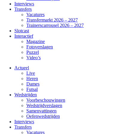
Interviews
Transfers
Vacatures
Transfermarkt 2026 – 2027
Trainerscarrousel 2026 – 2027
Slotcast
Interactief
Magazine
Fotoverslagen
Puzzel
Video’s
Actueel
Live
Heren
Dames
Futsal
Wedstrijden
Voorbeschouwingen
Wedstrijdverslagen
Samenvattingen
Oefenwedstrijden
Interviews
Transfers
Vacatures