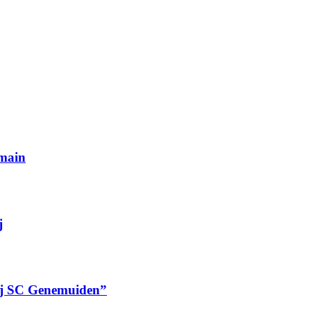
rmain
j
bij SC Genemuiden”