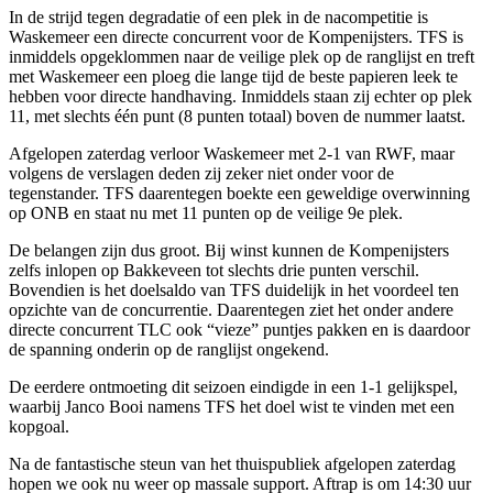
In de strijd tegen degradatie of een plek in de nacompetitie is
Waskemeer een directe concurrent voor de Kompenijsters. TFS is
inmiddels opgeklommen naar de veilige plek op de ranglijst en treft
met Waskemeer een ploeg die lange tijd de beste papieren leek te
hebben voor directe handhaving. Inmiddels staan zij echter op plek
11, met slechts één punt (8 punten totaal) boven de nummer laatst.
Afgelopen zaterdag verloor Waskemeer met 2-1 van RWF, maar
volgens de verslagen deden zij zeker niet onder voor de
tegenstander. TFS daarentegen boekte een geweldige overwinning
op ONB en staat nu met 11 punten op de veilige 9e plek.
De belangen zijn dus groot. Bij winst kunnen de Kompenijsters
zelfs inlopen op Bakkeveen tot slechts drie punten verschil.
Bovendien is het doelsaldo van TFS duidelijk in het voordeel ten
opzichte van de concurrentie. Daarentegen ziet het onder andere
directe concurrent TLC ook “vieze” puntjes pakken en is daardoor
de spanning onderin op de ranglijst ongekend.
De eerdere ontmoeting dit seizoen eindigde in een 1-1 gelijkspel,
waarbij Janco Booi namens TFS het doel wist te vinden met een
kopgoal.
Na de fantastische steun van het thuispubliek afgelopen zaterdag
hopen we ook nu weer op massale support. Aftrap is om 14:30 uur