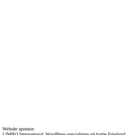
Website sponsor:
LIMBO International: WordPress specialisten uit hartje Friesland.