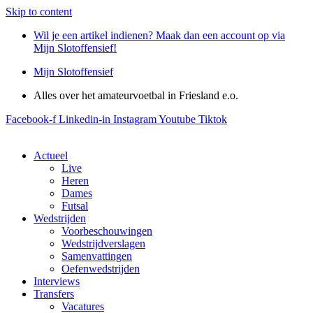
Skip to content
Wil je een artikel indienen? Maak dan een account op via
Mijn Slotoffensief!
Mijn Slotoffensief
Alles over het amateurvoetbal in Friesland e.o.
Facebook-f
Linkedin-in
Instagram
Youtube
Tiktok
Actueel
Live
Heren
Dames
Futsal
Wedstrijden
Voorbeschouwingen
Wedstrijdverslagen
Samenvattingen
Oefenwedstrijden
Interviews
Transfers
Vacatures