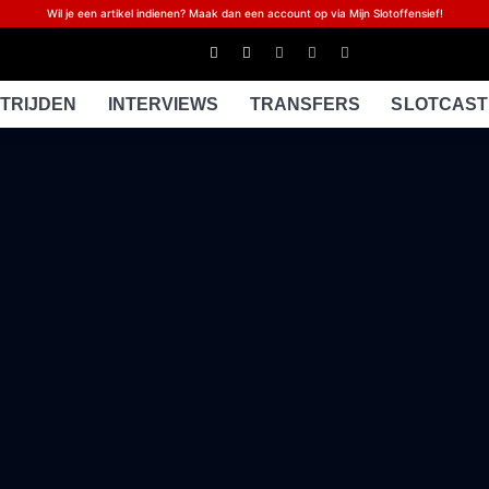
Wil je een artikel indienen? Maak dan een account op via Mijn Slotoffensief!
TRIJDEN
INTERVIEWS
TRANSFERS
SLOTCAST