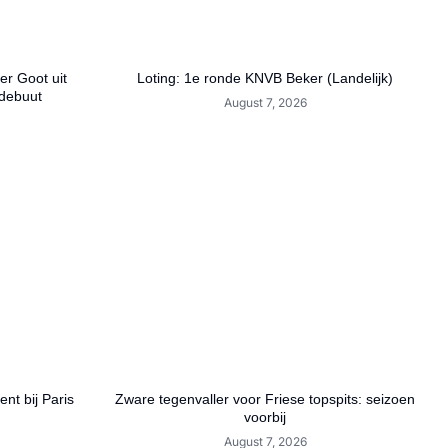
r Goot uit
Loting: 1e ronde KNVB Beker (Landelijk)
debuut
August 7, 2026
nt bij Paris
Zware tegenvaller voor Friese topspits: seizoen
voorbij
August 7, 2026