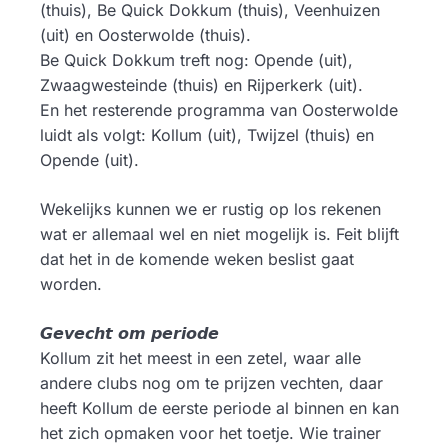
(thuis), Be Quick Dokkum (thuis), Veenhuizen
(uit) en Oosterwolde (thuis).
Be Quick Dokkum treft nog: Opende (uit),
Zwaagwesteinde (thuis) en Rijperkerk (uit).
En het resterende programma van Oosterwolde
luidt als volgt: Kollum (uit), Twijzel (thuis) en
Opende (uit).
Wekelijks kunnen we er rustig op los rekenen
wat er allemaal wel en niet mogelijk is. Feit blijft
dat het in de komende weken beslist gaat
worden.
𝙂𝙚𝙫𝙚𝙘𝙝𝙩 𝙤𝙢 𝙥𝙚𝙧𝙞𝙤𝙙𝙚
Kollum zit het meest in een zetel, waar alle
andere clubs nog om te prijzen vechten, daar
heeft Kollum de eerste periode al binnen en kan
het zich opmaken voor het toetje. Wie trainer