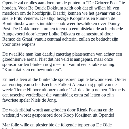
Opende zal er alles aan doen om de punten in “De Grinzer Peen” te
houden. Voor Be Quick Dokkum geldt ook dat zij willen blijven
meedoen om de hoofdprijs. Daarbij kennen we het gevaar van de
snelle Frits Venema. De altijd bezige Koopmans en kunnen de
Bonifatiusbewoners inmiddels ook weer beschikken over Danny
Post. De Dokkumers kunnen teren op een uitstekende achterhoede.
Aangevoerd door keeper Lolke Dijkstra en aangestuurd door
Remco de Graaf, vanuit centraal achterin, zullen ze beducht zijn
voor onze wapens.
De twaalfde man kan daarbij zaterdag plaatsnemen van achter een
gloednieuwe arena. Niet dat het veld is aangepast, maar onze
sponsorborden blinken nog meer uit vanuit een strakke railing.
“Komt dat zien en bewonderen”.
En niet alleen al die blinkende sponsoren zijn te bewonderen. Onder
aanvoering van scheidsrechter Folkert Atema mag pupil van de
week: Tieme Nijboer uit onze onder 11-1 de aftrap nemen. Tieme is
een rasechte verdediger die vanmiddag extra zal letten op zijn
favoriete speler Niels de Jong.
De wedstrijdbal wordt aangeboden door Rienk Postma en de
wedstrijd wordt gesponsord door Koop Kozijnen uit Opende!
Mar folle wille en plesier bie de folgende topper op De Olde