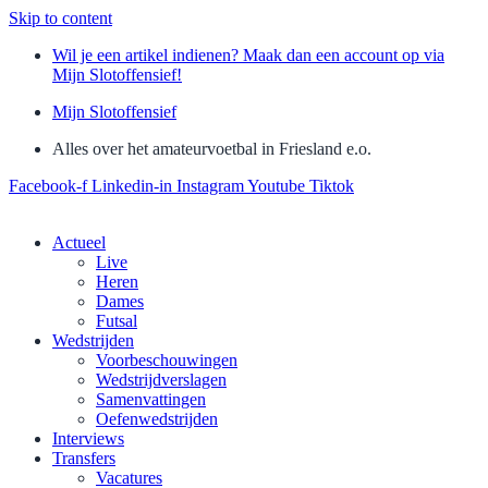
Skip to content
Wil je een artikel indienen? Maak dan een account op via
Mijn Slotoffensief!
Mijn Slotoffensief
Alles over het amateurvoetbal in Friesland e.o.
Facebook-f
Linkedin-in
Instagram
Youtube
Tiktok
Actueel
Live
Heren
Dames
Futsal
Wedstrijden
Voorbeschouwingen
Wedstrijdverslagen
Samenvattingen
Oefenwedstrijden
Interviews
Transfers
Vacatures