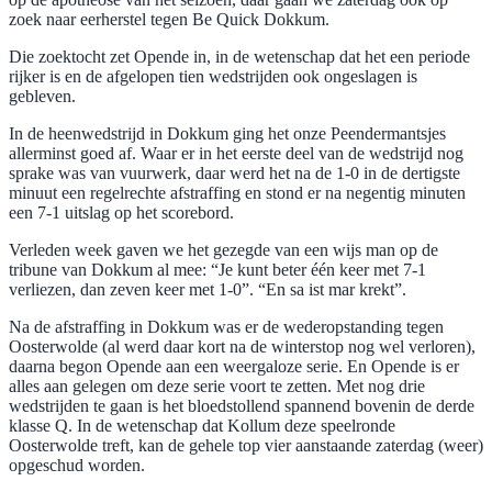
zoek naar eerherstel tegen Be Quick Dokkum.
Die zoektocht zet Opende in, in de wetenschap dat het een periode
rijker is en de afgelopen tien wedstrijden ook ongeslagen is
gebleven.
In de heenwedstrijd in Dokkum ging het onze Peendermantsjes
allerminst goed af. Waar er in het eerste deel van de wedstrijd nog
sprake was van vuurwerk, daar werd het na de 1-0 in de dertigste
minuut een regelrechte afstraffing en stond er na negentig minuten
een 7-1 uitslag op het scorebord.
Verleden week gaven we het gezegde van een wijs man op de
tribune van Dokkum al mee: “Je kunt beter één keer met 7-1
verliezen, dan zeven keer met 1-0”. “En sa ist mar krekt”.
Na de afstraffing in Dokkum was er de wederopstanding tegen
Oosterwolde (al werd daar kort na de winterstop nog wel verloren),
daarna begon Opende aan een weergaloze serie. En Opende is er
alles aan gelegen om deze serie voort te zetten. Met nog drie
wedstrijden te gaan is het bloedstollend spannend bovenin de derde
klasse Q. In de wetenschap dat Kollum deze speelronde
Oosterwolde treft, kan de gehele top vier aanstaande zaterdag (weer)
opgeschud worden.