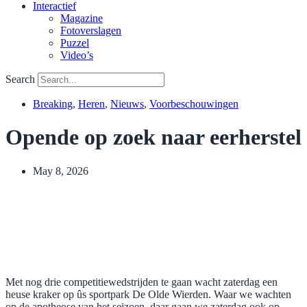
Interactief
Magazine
Fotoverslagen
Puzzel
Video’s
Search
Breaking
,
Heren
,
Nieuws
,
Voorbeschouwingen
Opende op zoek naar eerherstel
May 8, 2026
Met nog drie competitiewedstrijden te gaan wacht zaterdag een
heuse kraker op ûs sportpark De Olde Wierden. Waar we wachten
op de apotheose van het seizoen, daar gaan we zaterdag ook op