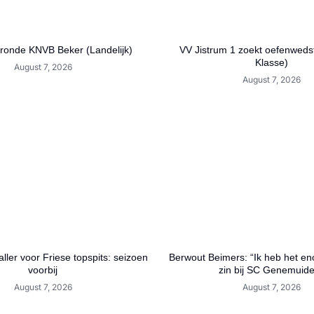
 ronde KNVB Beker (Landelijk)
VV Jistrum 1 zoekt oefenwedst
Klasse)
August 7, 2026
August 7, 2026
ller voor Friese topspits: seizoen
Berwout Beimers: “Ik heb het en
voorbij
zin bij SC Genemuid
August 7, 2026
August 7, 2026