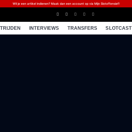
Wil je een artikel indienen? Maak dan een account op via Mijn Slotoffensief!
TRIJDEN
INTERVIEWS
TRANSFERS
SLOTCAST