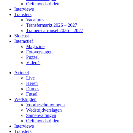
Oefenwedstrijden
Interviews
Transfers
Vacatures
Transfermarkt 2026 – 2027
Trainerscarrousel 2026 – 2027
Slotcast
Interactief
Magazine
Fotoverslagen
Puzzel
Video’s
Actueel
Live
Heren
Dames
Futsal
Wedstrijden
Voorbeschouwingen
Wedstrijdverslagen
Samenvattingen
Oefenwedstrijden
Interviews
Transfers