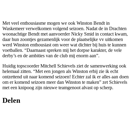
Met veel enthousiasme mogen we ook Winston Bendt in
Waskemeer verwelkomen volgend seizoen. Nadat de in Drachten
woonachtige Bendt met aanvoerder Nicky Smid in contact kwam,
daar hun zoontjes gezamenlijk voor de plaatselijke vv uitkomen
werd Winston enthousiast om weer wat dichter bij huis te kunnen
voetballen. “Daarnaast spreken mij het dorpse karakter, de vele
derby’s en de ambities van de club mij enorm aan”.
Huidig topscoorder Mitchell Schievels ziet de samenwerking ook
helemaal zitten. “Met een jongen als Winston erbij zie ik echt
ontzettend uit naar komend seizoen! Echter zal ik er alles aan doen
om er komend seizoen meer dan Winston te maken” zet Schievels
met een knipoog zijn nieuwe teamgenoot alvast op scherp.
Delen