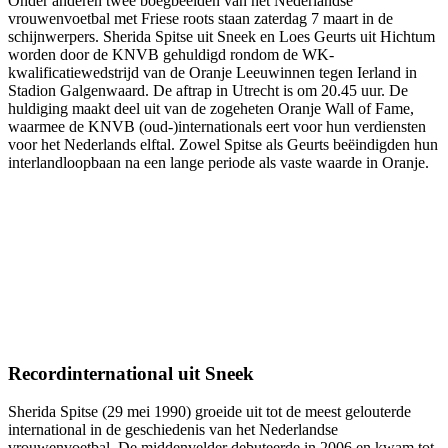
Onder anderen twee boegbeelden van het Nederlandse
vrouwenvoetbal met Friese roots staan zaterdag 7 maart in de
schijnwerpers. Sherida Spitse uit Sneek en Loes Geurts uit Hichtum
worden door de KNVB gehuldigd rondom de WK-
kwalificatiewedstrijd van de Oranje Leeuwinnen tegen Ierland in
Stadion Galgenwaard. De aftrap in Utrecht is om 20.45 uur. De
huldiging maakt deel uit van de zogeheten Oranje Wall of Fame,
waarmee de KNVB (oud-)internationals eert voor hun verdiensten
voor het Nederlands elftal. Zowel Spitse als Geurts beëindigden hun
interlandloopbaan na een lange periode als vaste waarde in Oranje.
Recordinternational uit Sneek
Sherida Spitse (29 mei 1990) groeide uit tot de meest gelouterde
international in de geschiedenis van het Nederlandse
vrouwenvoetbal. De middenvelder debuteerde in 2006 en kwam tot