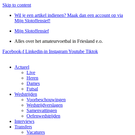
Skip to content
Wil je een artikel indienen? Maak dan een account op via
Mijn Slotoffensief!
Mijn Slotoffensief
Alles over het amateurvoetbal in Friesland e.o.
Facebook-f
Linkedin-in
Instagram
Youtube
Tiktok
Actueel
Live
Heren
Dames
Futsal
Wedstrijden
Voorbeschouwingen
Wedstrijdverslagen
Samenvattingen
Oefenwedstrijden
Interviews
Transfers
Vacatures