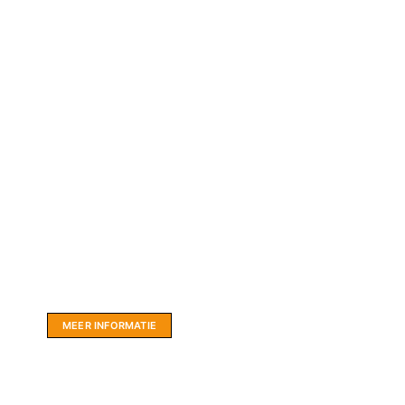
Website sponsor:
LIMBO International: WordPress specialisten uit
hartje Friesland.
MEER INFORMATIE