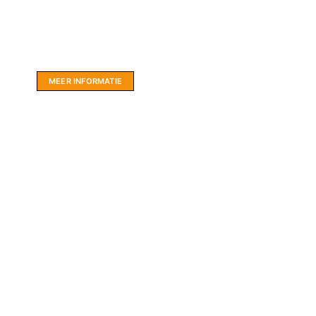
Website sponsor:
LIMBO International: WordPress specialisten uit
hartje Friesland.
MEER INFORMATIE