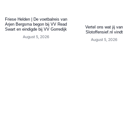
Friese Helden | De voetbalreis van
Arjen Bergsma begon bij VV Read
Vertel ons wat jij van
Swart en eindigde bij VV Gorredijk
Slotoffensief.nl vindt
August 5, 2026
August 5, 2026
LVV Friesland verrast opnieuw met
Opvallend transfernieuws rond
ervaren aanwinst die op meerdere
Friese doelman
posities uit de voeten kan
August 5, 2026
August 5, 2026