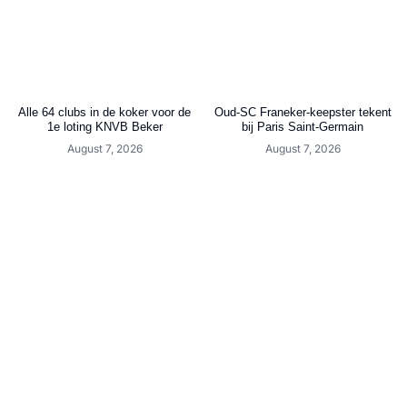
Alle 64 clubs in de koker voor de
Oud-SC Franeker-keepster tekent
1e loting KNVB Beker
bij Paris Saint-Germain
August 7, 2026
August 7, 2026
Zware tegenvaller voor Friese
Berwout Beimers: “Ik heb het
topspits: seizoen voorbij
enorm naar mijn zin bij SC
Genemuiden”
August 7, 2026
August 7, 2026