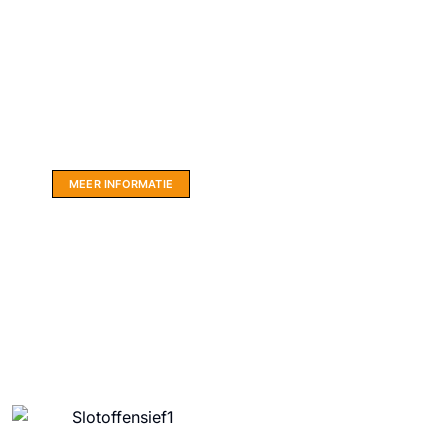
Website sponsor:
LIMBO International: WordPress specialisten uit
hartje Friesland.
MEER INFORMATIE