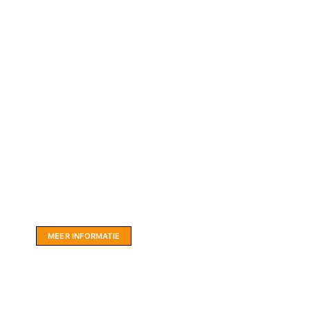
Website sponsor:
LIMBO International: WordPress specialisten uit
hartje Friesland.
MEER INFORMATIE