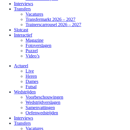
Interviews
Transfers
Vacatures
Transfermarkt 2026 – 2027
Trainerscarrousel 2026 – 2027
Slotcast
Interactief
Magazine
Fotoverslagen
Puzzel
Video’s
Actueel
Live
Heren
Dames
Futsal
Wedstrijden
Voorbeschouwingen
Wedstrijdverslagen
Samenvattingen
Oefenwedstrijden
Interviews
Transfers
Vacatures