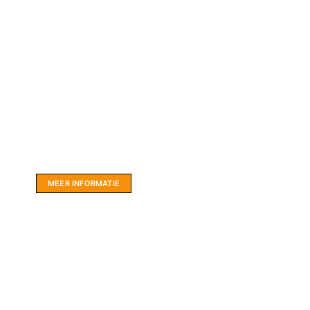
Website sponsor:
LIMBO International: WordPress specialisten uit
hartje Friesland.
MEER INFORMATIE