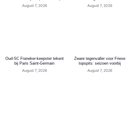
August 7, 2026
August 7, 2026
Oud-SC Franeker-keepster tekent
Zware tegenvaller voor Friese
bij Paris Saint-Germain
topspits: seizoen voorbij
August 7, 2026
August 7, 2026
Berwout Beimers: “Ik heb het
Cambuur schrijft historie:
enorm naar mijn zin bij SC
eredivisiedebuut in Kooi Stadion
Genemuiden”
tegen Excelsior