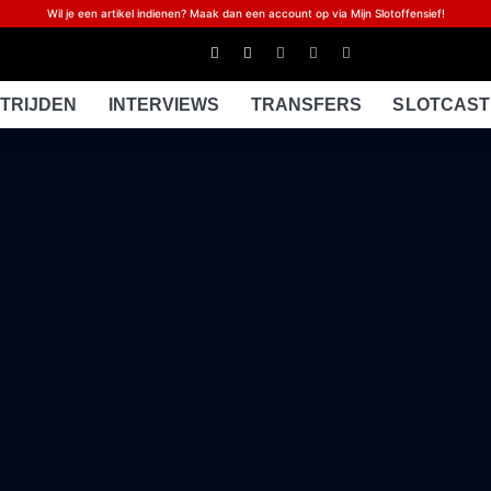
Wil je een artikel indienen? Maak dan een account op via Mijn Slotoffensief!
TRIJDEN
INTERVIEWS
TRANSFERS
SLOTCAST