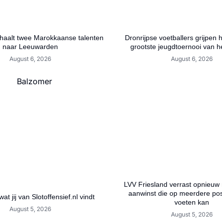
aalt twee Marokkaanse talenten
Dronrijpse voetballers grijpen 
naar Leeuwarden
grootste jeugdtoernooi van h
August 6, 2026
August 6, 2026
LVV Friesland verrast opnieuw
aanwinst die op meerdere posi
wat jij van Slotoffensief.nl vindt
voeten kan
August 5, 2026
August 5, 2026