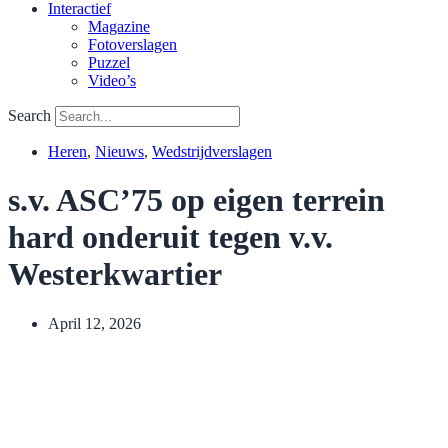
Interactief
Magazine
Fotoverslagen
Puzzel
Video’s
Search
Heren
,
Nieuws
,
Wedstrijdverslagen
s.v. ASC’75 op eigen terrein
hard onderuit tegen v.v.
Westerkwartier
April 12, 2026