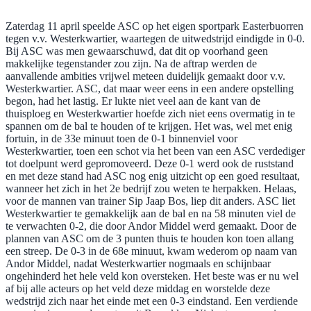
Zaterdag 11 april speelde ASC op het eigen sportpark Easterbuorren
tegen v.v. Westerkwartier, waartegen de uitwedstrijd eindigde in 0-0.
Bij ASC was men gewaarschuwd, dat dit op voorhand geen
makkelijke tegenstander zou zijn. Na de aftrap werden de
aanvallende ambities vrijwel meteen duidelijk gemaakt door v.v.
Westerkwartier. ASC, dat maar weer eens in een andere opstelling
begon, had het lastig. Er lukte niet veel aan de kant van de
thuisploeg en Westerkwartier hoefde zich niet eens overmatig in te
spannen om de bal te houden of te krijgen. Het was, wel met enig
fortuin, in de 33e minuut toen de 0-1 binnenviel voor
Westerkwartier, toen een schot via het been van een ASC verdediger
tot doelpunt werd gepromoveerd. Deze 0-1 werd ook de ruststand
en met deze stand had ASC nog enig uitzicht op een goed resultaat,
wanneer het zich in het 2e bedrijf zou weten te herpakken. Helaas,
voor de mannen van trainer Sip Jaap Bos, liep dit anders. ASC liet
Westerkwartier te gemakkelijk aan de bal en na 58 minuten viel de
te verwachten 0-2, die door Andor Middel werd gemaakt. Door de
plannen van ASC om de 3 punten thuis te houden kon toen allang
een streep. De 0-3 in de 68e minuut, kwam wederom op naam van
Andor Middel, nadat Westerkwartier nogmaals en schijnbaar
ongehinderd het hele veld kon oversteken. Het beste was er nu wel
af bij alle acteurs op het veld deze middag en worstelde deze
wedstrijd zich naar het einde met een 0-3 eindstand. Een verdiende