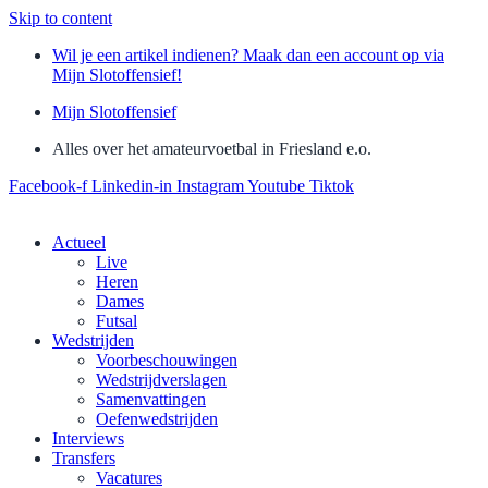
Skip to content
Wil je een artikel indienen? Maak dan een account op via
Mijn Slotoffensief!
Mijn Slotoffensief
Alles over het amateurvoetbal in Friesland e.o.
Facebook-f
Linkedin-in
Instagram
Youtube
Tiktok
Actueel
Live
Heren
Dames
Futsal
Wedstrijden
Voorbeschouwingen
Wedstrijdverslagen
Samenvattingen
Oefenwedstrijden
Interviews
Transfers
Vacatures