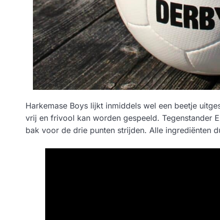
Harkemase Boys lijkt inmiddels wel een beetje uitge
vrij en frivool kan worden gespeeld. Tegenstander Ex
bak voor de drie punten strijden. Alle ingrediënten 