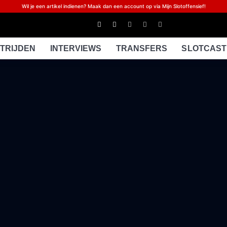
Wil je een artikel indienen? Maak dan een account op via Mijn Slotoffensief!
TRIJDEN
INTERVIEWS
TRANSFERS
SLOTCAST