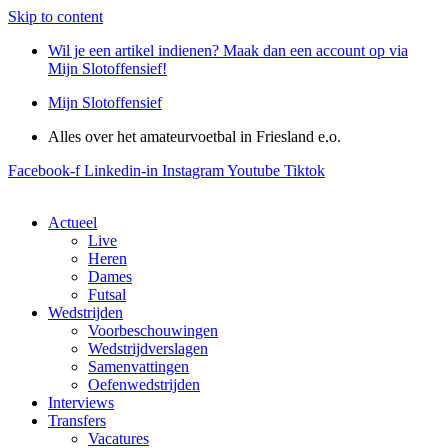
Skip to content
Wil je een artikel indienen? Maak dan een account op via
Mijn Slotoffensief!
Mijn Slotoffensief
Alles over het amateurvoetbal in Friesland e.o.
Facebook-f
Linkedin-in
Instagram
Youtube
Tiktok
Actueel
Live
Heren
Dames
Futsal
Wedstrijden
Voorbeschouwingen
Wedstrijdverslagen
Samenvattingen
Oefenwedstrijden
Interviews
Transfers
Vacatures