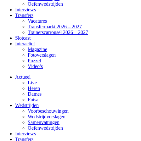
Oefenwedstrijden
Interviews
Transfers
Vacatures
Transfermarkt 2026 – 2027
Trainerscarrousel 2026 – 2027
Slotcast
Interactief
Magazine
Fotoverslagen
Puzzel
Video’s
Actueel
Live
Heren
Dames
Futsal
Wedstrijden
Voorbeschouwingen
Wedstrijdverslagen
Samenvattingen
Oefenwedstrijden
Interviews
Transfers