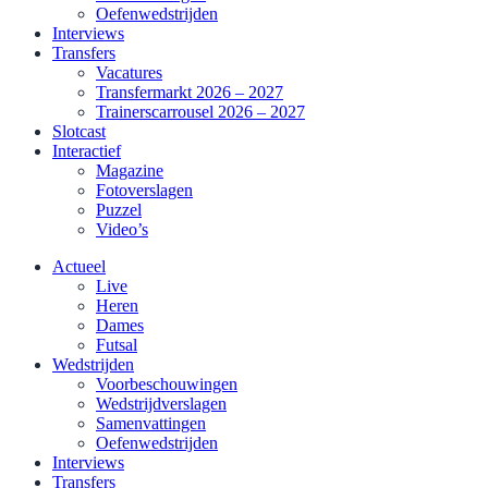
Oefenwedstrijden
Interviews
Transfers
Vacatures
Transfermarkt 2026 – 2027
Trainerscarrousel 2026 – 2027
Slotcast
Interactief
Magazine
Fotoverslagen
Puzzel
Video’s
Actueel
Live
Heren
Dames
Futsal
Wedstrijden
Voorbeschouwingen
Wedstrijdverslagen
Samenvattingen
Oefenwedstrijden
Interviews
Transfers