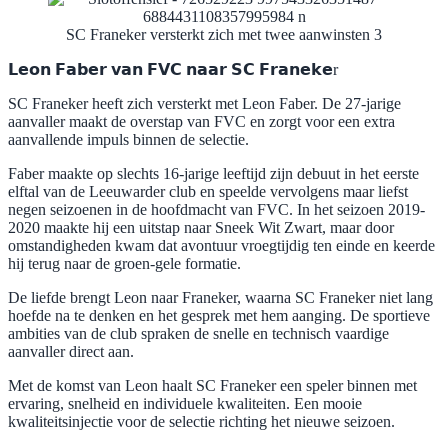
SC Franeker versterkt zich met twee aanwinsten 3
𝗟𝗲𝗼𝗻 𝗙𝗮𝗯𝗲𝗿 𝘃𝗮𝗻 𝗙𝗩𝗖 𝗻𝗮𝗮𝗿 𝗦𝗖 𝗙𝗿𝗮𝗻𝗲𝗸𝗲r
SC Franeker heeft zich versterkt met Leon Faber. De 27-jarige
aanvaller maakt de overstap van FVC en zorgt voor een extra
aanvallende impuls binnen de selectie.
Faber maakte op slechts 16-jarige leeftijd zijn debuut in het eerste
elftal van de Leeuwarder club en speelde vervolgens maar liefst
negen seizoenen in de hoofdmacht van FVC. In het seizoen 2019-
2020 maakte hij een uitstap naar Sneek Wit Zwart, maar door
omstandigheden kwam dat avontuur vroegtijdig ten einde en keerde
hij terug naar de groen-gele formatie.
De liefde brengt Leon naar Franeker, waarna SC Franeker niet lang
hoefde na te denken en het gesprek met hem aanging. De sportieve
ambities van de club spraken de snelle en technisch vaardige
aanvaller direct aan.
Met de komst van Leon haalt SC Franeker een speler binnen met
ervaring, snelheid en individuele kwaliteiten. Een mooie
kwaliteitsinjectie voor de selectie richting het nieuwe seizoen.