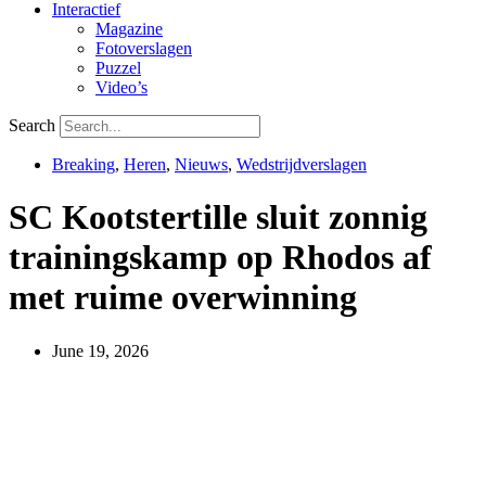
Interactief
Magazine
Fotoverslagen
Puzzel
Video’s
Search
Breaking
,
Heren
,
Nieuws
,
Wedstrijdverslagen
SC Kootstertille sluit zonnig
trainingskamp op Rhodos af
met ruime overwinning
June 19, 2026