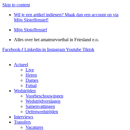
Skip to content
Wil je een artikel indienen? Maak dan een account op via
Mijn Slotoffensief!
Mijn Slotoffensief
Alles over het amateurvoetbal in Friesland e.o.
Facebook-f
Linkedin-in
Instagram
Youtube
Tiktok
Actueel
Live
Heren
Dames
Futsal
Wedstrijden
Voorbeschouwingen
Wedstrijdverslagen
Samenvattingen
Oefenwedstrijden
Interviews
Transfers
Vacatures