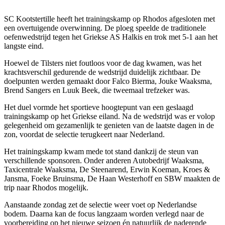
SC Kootstertille heeft het trainingskamp op Rhodos afgesloten met
een overtuigende overwinning. De ploeg speelde de traditionele
oefenwedstrijd tegen het Griekse AS Halkis en trok met 5-1 aan het
langste eind.
Hoewel de Tilsters niet foutloos voor de dag kwamen, was het
krachtsverschil gedurende de wedstrijd duidelijk zichtbaar. De
doelpunten werden gemaakt door Falco Bierma, Jouke Waaksma,
Brend Sangers en Luuk Beek, die tweemaal trefzeker was.
Het duel vormde het sportieve hoogtepunt van een geslaagd
trainingskamp op het Griekse eiland. Na de wedstrijd was er volop
gelegenheid om gezamenlijk te genieten van de laatste dagen in de
zon, voordat de selectie terugkeert naar Nederland.
Het trainingskamp kwam mede tot stand dankzij de steun van
verschillende sponsoren. Onder anderen Autobedrijf Waaksma,
Taxicentrale Waaksma, De Steenarend, Erwin Koeman, Kroes &
Jansma, Foeke Bruinsma, De Haan Westerhoff en SBW maakten de
trip naar Rhodos mogelijk.
Aanstaande zondag zet de selectie weer voet op Nederlandse
bodem. Daarna kan de focus langzaam worden verlegd naar de
voorbereiding op het nieuwe seizoen én natuurlijk de naderende