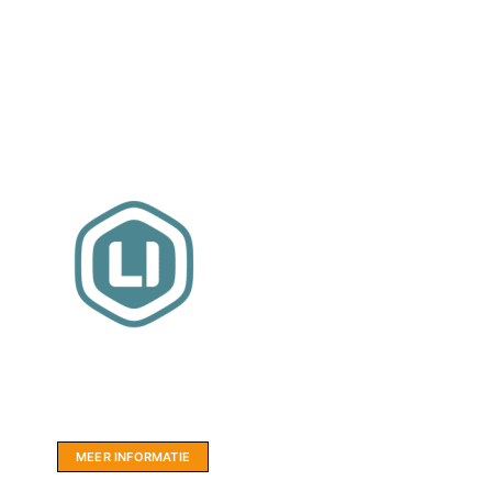
Website sponsor:
LIMBO International: WordPress specialisten uit
hartje Friesland.
MEER INFORMATIE