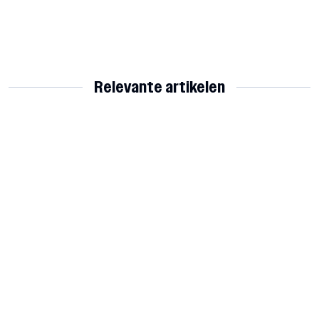
Relevante artikelen
𝐁𝐫𝐨𝐞𝐤𝐬𝐭𝐞𝐫 𝐁𝐨𝐲𝐬 𝐅𝐚𝐧𝐬 𝐬𝐭𝐚𝐫𝐭 𝐦𝐞𝐭 𝐩𝐢𝐥𝐨𝐭
Video: de hattrick van Roan van der
𝐯𝐨𝐨𝐫 𝐟𝐢𝐥𝐦𝐞𝐧 𝐯𝐚𝐧 𝐝𝐞 𝐰𝐞𝐝𝐬𝐭𝐫𝐢𝐣𝐝𝐞𝐧
Weij in beeld
August 9, 2026
August 9, 2026