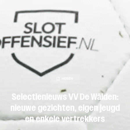
HEREN
Selectienieuws VV De Wâlden:
nieuwe gezichten, eigen jeugd
en enkele vertrekkers