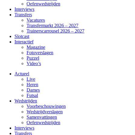
Oefenwedstrijden
Interviews
Transfers
Vacatures
Transfermarkt 2026 – 2027
Trainerscarrousel 2026 – 2027
Slotcast
Interactief
Magazine
Fotoverslagen
Puzzel
Video’s
Actueel
Live
Heren
Dames
Futsal
Wedstrijden
Voorbeschouwingen
Wedstrijdverslagen
Samenvattingen
Oefenwedstrijden
Interviews
Transfers