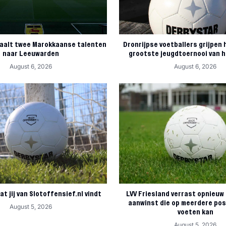
aalt twee Marokkaanse talenten
Dronrijpse voetballers grijpen 
naar Leeuwarden
grootste jeugdtoernooi van 
August 6, 2026
August 6, 2026
at jij van Slotoffensief.nl vindt
LVV Friesland verrast opnieuw
aanwinst die op meerdere posi
August 5, 2026
voeten kan
August 5, 2026