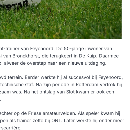
ent-trainer van Feyenoord. De 50-jarige inwoner van
nni van Bronckhorst, die terugkeert in De Kuip. Daarmee
ool alweer de overstap naar een nieuwe uitdaging.
d terrein. Eerder werkte hij al succesvol bij Feyenoord,
echnische staf. Na zijn periode in Rotterdam vertrok hij
rkzaam was. Na het ontslag van Slot kwam er ook een
d.
chter op de Friese amateurvelden. Als speler kwam hij
pen als trainer zette bij ONT. Later werkte hij onder meer
scarrière.