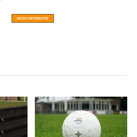
LIMBO International: WordPress specialisten uit
hartje Friesland.
MEER INFORMATIE