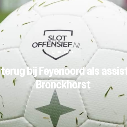
BREAKING
 terug bij Feyenoord als assis
Bronckhorst