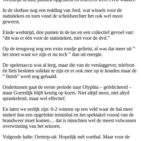
In de slotfase nog een redding van Jord, wat wissels voor de
statistieken en toen vond de scheidsrechter het ook wel mooi
geweest.
Einde wedstrijd, drie punten in de tas en een collectief gevoel van:
“dit was er één voor de statistieken, niet voor de dvd.”
Op de terugweg nog een extra rondje gefietst, al was dat meer uit ”
het moet want we zijn er nu toch ” dan uit energie.
De spelersaccu was al leeg, maar die van de verslaggever, telefoon
én fiets besloten solidair te zijn en er ook mee op te houden maar de
” finish” werd nog gehaald.
Ondertussen gaat de eerste periode naar Olyphia – gefeliciteerd –
maar Gorredijk blijft keurig op koers. Niet altijd mooi, niet altyd
sprankelend, maar wel effectief.
En laten we eerlijk zijn: 0-2 winnen op een veld waar de bal meer
stuitert dan een opgefokte tennisbal en het spektakel vooral van de
brandweer moet komen… dat is misschien wel de meest volwassen
overwinning van het seizoen.
Volgende halte: Oerterp-uit. Hopelijk mét voetbal. Maar voor de