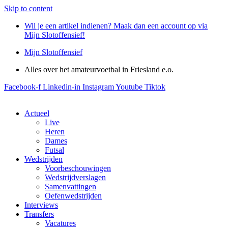
Skip to content
Wil je een artikel indienen? Maak dan een account op via
Mijn Slotoffensief!
Mijn Slotoffensief
Alles over het amateurvoetbal in Friesland e.o.
Facebook-f
Linkedin-in
Instagram
Youtube
Tiktok
Actueel
Live
Heren
Dames
Futsal
Wedstrijden
Voorbeschouwingen
Wedstrijdverslagen
Samenvattingen
Oefenwedstrijden
Interviews
Transfers
Vacatures