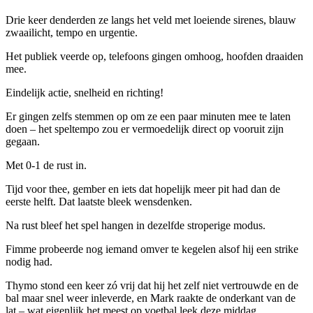
Drie keer denderden ze langs het veld met loeiende sirenes, blauw
zwaailicht, tempo en urgentie.
Het publiek veerde op, telefoons gingen omhoog, hoofden draaiden
mee.
Eindelijk actie, snelheid en richting!
Er gingen zelfs stemmen op om ze een paar minuten mee te laten
doen – het speltempo zou er vermoedelijk direct op vooruit zijn
gegaan.
Met 0-1 de rust in.
Tijd voor thee, gember en iets dat hopelijk meer pit had dan de
eerste helft. Dat laatste bleek wensdenken.
Na rust bleef het spel hangen in dezelfde stroperige modus.
Fimme probeerde nog iemand omver te kegelen alsof hij een strike
nodig had.
Thymo stond een keer zó vrij dat hij het zelf niet vertrouwde en de
bal maar snel weer inleverde, en Mark raakte de onderkant van de
lat – wat eigenlijk het meest op voetbal leek deze middag.