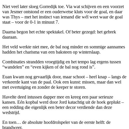
Niet veel later sloeg Gorredijk toe. Via wat schijven en een voorzet
van Jesmer ontstond er een ouderwetse kluts voor de goal, en daar
was Thys – met het instinct van iemand die wél weet waar de goal
staat – voor de 0-1 in minuut 7.
Daarna begon het echte spektakel. Of beter gezegd: het gebrek
daaraan.
Het veld werkte niet mee, de bal nog minder en sommige aannames
hadden het charisma van een baksteen op winterslaap.
Combinaties strandden vroegtijdig en het tempo lag ergens tussen
“wandelen” en “even kijken of de bal nog rond is”.
Euan kwam nog gevaarlijk door, maar schoot – heel knap – langs de
verkeerde kant van de paal. Ook een kunst: missen, maar dan wel
met overtuiging en zonder de keeper te storen.
Havelte deed intussen dapper mee en kreeg een paar serieuze
kansen. Eén kopbal werd door Jord katachtig uit de hoek geplukt –
een redding die eigenlijk een beter decor verdiende dan deze
wedstrijd.
En toen… de absolute hoofdrolspeler van de eerste helft: de
brandweer.