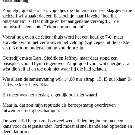
Paasmaandag.
Zonnetje, graadje of 16, vogeltjes die fluiten en een verslaggever die
zichzelf wijsmaakt dat een fietstochtje naar Havelte “heerlijk
ontspannen” is. Het nuttige en het aangename verenigd… de
brandstof is ten slotte ” ek net omme nocht”
Vooraf nog even de feiten: thuis werd het een keurige 7-0, maar
Havelte kwam met vertrouwen het veld op (vijf zeges uit de laatste
zes). Kortom: onderschatting zou dom zijn.
Gorredijk miste Lars, Siedrik en Jeffrey, maar daar stond een
basisplek voor Thymo tegenover. Altijd goed voor wat energie… al
wist die zelf af en toe ook niet waar hij die had gelaten.
Wie alleen de samenvatting wil: 14.00 uur aftrap, 15.45 uur klaar, 0-
2. Twee keer Thys. Klaar.
En meer was het verslag eigenlijk ook niet waard
Maar ja, dat zou mijn reputatie als beroepsmatig overdreven
uitweider ernstig beschadigen.
De wedstrijd begon zoals zoveel wedstrijden beginnen: met een
kans voor de tegenstander. Jord moest al snel handelend optreden en
deed dat prima.