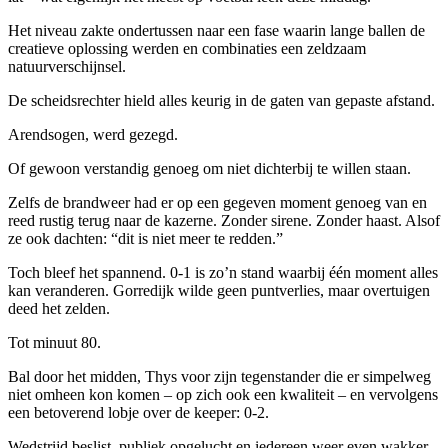
Het niveau zakte ondertussen naar een fase waarin lange ballen de
creatieve oplossing werden en combinaties een zeldzaam
natuurverschijnsel.
De scheidsrechter hield alles keurig in de gaten van gepaste afstand.
Arendsogen, werd gezegd.
Of gewoon verstandig genoeg om niet dichterbij te willen staan.
Zelfs de brandweer had er op een gegeven moment genoeg van en
reed rustig terug naar de kazerne. Zonder sirene. Zonder haast. Alsof
ze ook dachten: “dit is niet meer te redden.”
Toch bleef het spannend. 0-1 is zo’n stand waarbij één moment alles
kan veranderen. Gorredijk wilde geen puntverlies, maar overtuigen
deed het zelden.
Tot minuut 80.
Bal door het midden, Thys voor zijn tegenstander die er simpelweg
niet omheen kon komen – op zich ook een kwaliteit – en vervolgens
een betoverend lobje over de keeper: 0-2.
Wedstrijd beslist, publiek opgelucht en iedereen weer even wakker.