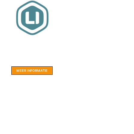
Website sponsor:
LIMBO International: WordPress specialisten uit
hartje Friesland.
MEER INFORMATIE