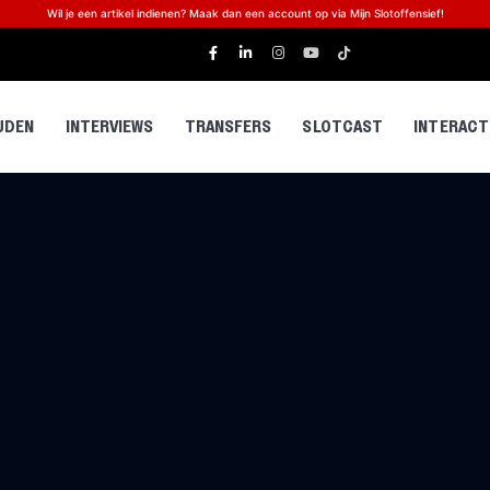
Wil je een artikel indienen? Maak dan een account op via Mijn Slotoffensief!
JDEN
INTERVIEWS
TRANSFERS
SLOTCAST
INTERACT