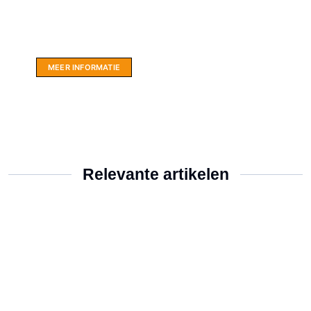
Website sponsor:
LIMBO International: WordPress specialisten uit
hartje Friesland.
MEER INFORMATIE
Relevante artikelen