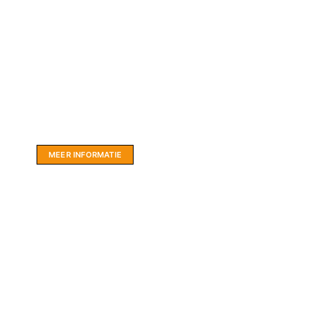
Website sponsor:
LIMBO International: WordPress specialisten uit
hartje Friesland.
MEER INFORMATIE