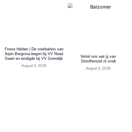
Friese Helden | De voetbalreis van
Arjen Bergsma begon bij VV Read
Vertel ons wat jij van
Swart en eindigde bij VV Gorredijk
Slotoffensief.nl vindt
August 5, 2026
August 5, 2026
LVV Friesland verrast opnieuw met
Opvallend transfernieuws rond
ervaren aanwinst die op meerdere
Friese doelman
posities uit de voeten kan