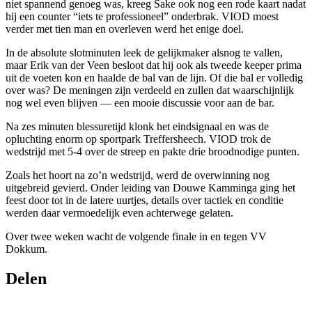
niet spannend genoeg was, kreeg Sake ook nog een rode kaart nadat
hij een counter “iets te professioneel” onderbrak. VIOD moest
verder met tien man en overleven werd het enige doel.
In de absolute slotminuten leek de gelijkmaker alsnog te vallen,
maar Erik van der Veen besloot dat hij ook als tweede keeper prima
uit de voeten kon en haalde de bal van de lijn. Of die bal er volledig
over was? De meningen zijn verdeeld en zullen dat waarschijnlijk
nog wel even blijven — een mooie discussie voor aan de bar.
Na zes minuten blessuretijd klonk het eindsignaal en was de
opluchting enorm op sportpark Treffersheech. VIOD trok de
wedstrijd met 5-4 over de streep en pakte drie broodnodige punten.
Zoals het hoort na zo’n wedstrijd, werd de overwinning nog
uitgebreid gevierd. Onder leiding van Douwe Kamminga ging het
feest door tot in de latere uurtjes, details over tactiek en conditie
werden daar vermoedelijk even achterwege gelaten.
Over twee weken wacht de volgende finale in en tegen VV
Dokkum.
Delen