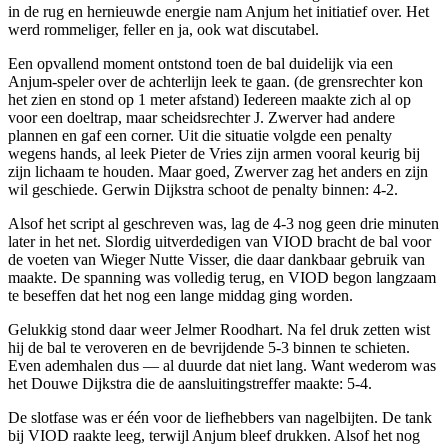
in de rug en hernieuwde energie nam Anjum het initiatief over. Het
werd rommeliger, feller en ja, ook wat discutabel.
Een opvallend moment ontstond toen de bal duidelijk via een
Anjum-speler over de achterlijn leek te gaan. (de grensrechter kon
het zien en stond op 1 meter afstand) Iedereen maakte zich al op
voor een doeltrap, maar scheidsrechter J. Zwerver had andere
plannen en gaf een corner. Uit die situatie volgde een penalty
wegens hands, al leek Pieter de Vries zijn armen vooral keurig bij
zijn lichaam te houden. Maar goed, Zwerver zag het anders en zijn
wil geschiede. Gerwin Dijkstra schoot de penalty binnen: 4-2.
Alsof het script al geschreven was, lag de 4-3 nog geen drie minuten
later in het net. Slordig uitverdedigen van VIOD bracht de bal voor
de voeten van Wieger Nutte Visser, die daar dankbaar gebruik van
maakte. De spanning was volledig terug, en VIOD begon langzaam
te beseffen dat het nog een lange middag ging worden.
Gelukkig stond daar weer Jelmer Roodhart. Na fel druk zetten wist
hij de bal te veroveren en de bevrijdende 5-3 binnen te schieten.
Even ademhalen dus — al duurde dat niet lang. Want wederom was
het Douwe Dijkstra die de aansluitingstreffer maakte: 5-4.
De slotfase was er één voor de liefhebbers van nagelbijten. De tank
bij VIOD raakte leeg, terwijl Anjum bleef drukken. Alsof het nog