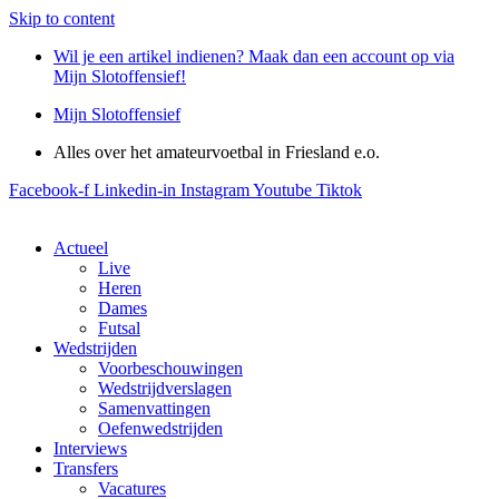
Skip to content
Wil je een artikel indienen? Maak dan een account op via
Mijn Slotoffensief!
Mijn Slotoffensief
Alles over het amateurvoetbal in Friesland e.o.
Facebook-f
Linkedin-in
Instagram
Youtube
Tiktok
Actueel
Live
Heren
Dames
Futsal
Wedstrijden
Voorbeschouwingen
Wedstrijdverslagen
Samenvattingen
Oefenwedstrijden
Interviews
Transfers
Vacatures