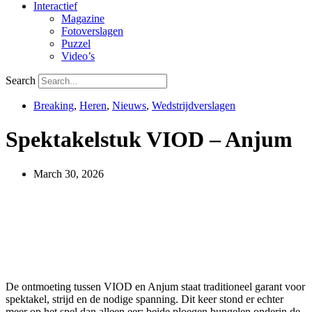
Interactief
Magazine
Fotoverslagen
Puzzel
Video’s
Search
Breaking
,
Heren
,
Nieuws
,
Wedstrijdverslagen
Spektakelstuk VIOD – Anjum
March 30, 2026
De ontmoeting tussen VIOD en Anjum staat traditioneel garant voor
spektakel, strijd en de nodige spanning. Dit keer stond er echter
meer op het spel dan alleen eer: beide ploegen bungelen onderin de