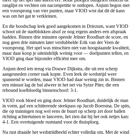
ranglijst en vechten om nacompetitie te ontlopen. Anjum begon met
een voorsprong van vier punten, maar VIOD wist dat dit dé kans
was om het gat te verkleinen.
En die boodschap leek goed aangekomen in Driezum, want VIOD
schoot uit de startblokken alsof ze nog ergens anders een afspraak
hadden. Binnen drie minuten opende Jelmer Roodhart de score, en
nog geen drie minuten later verdubbelde Erik van der Veen de
voorsprong. Het spel was misschien niet van hoogstaande kwaliteit,
maar daar koop je uiteindelijk weinig voor — doelpunten tellen, en
VIOD ging daar bijzonder efficiënt mee om.
Anjum deed iets terug via Douwe Dijkstra, die uit een scherp
aangesneden corner raak kopte. Even leek de wedstrijd weer
spannend te worden, maar VIOD had daar weinig zin in. Binnen
een minuut lag de bal alweer in het net via Sytze Piter, die een
rebound koelbloedig binnenschoof: 3-1.
VIOD rook bloed en ging door. Jelmer Roodhart, duidelijk de man
in vorm, gaf een schitterende steekpass op Jacob Boersma. De spits,
die op trainingen nog wel eens de buurt op scherp zet door ballen
richting achtertuinen te lanceren, liet zien dat hij het ook netjes kan:
4-1. Een overtuigende ruststand voor de thuisploeg.
Na rust draaide het wedstrijdbeeld echter volledig om. Met de wind