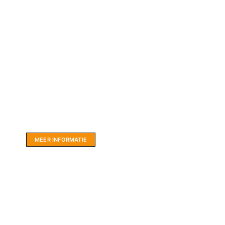
Website sponsor:
LIMBO International: WordPress specialisten uit
hartje Friesland.
MEER INFORMATIE