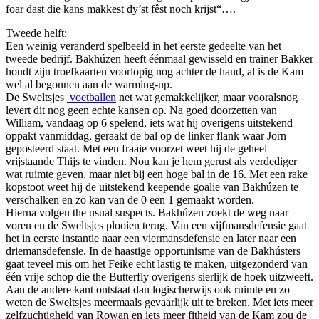
foar dast die kans makkest dy’st fêst noch krijst“….
Tweede helft:
Een weinig veranderd spelbeeld in het eerste gedeelte van het
tweede bedrijf. Bakhúzen heeft éénmaal gewisseld en trainer Bakker
houdt zijn troefkaarten voorlopig nog achter de hand, al is de Kam
wel al begonnen aan de warming-up.
De Sweltsjes
voetballen
net wat gemakkelijker, maar vooralsnog
levert dit nog geen echte kansen op. Na goed doorzetten van
William, vandaag op 6 spelend, iets wat hij overigens uitstekend
oppakt vanmiddag, geraakt de bal op de linker flank waar Jorn
geposteerd staat. Met een fraaie voorzet weet hij de geheel
vrijstaande Thijs te vinden. Nou kan je hem gerust als verdediger
wat ruimte geven, maar niet bij een hoge bal in de 16. Met een rake
kopstoot weet hij de uitstekend keepende goalie van Bakhúzen te
verschalken en zo kan van de 0 een 1 gemaakt worden.
Hierna volgen the usual suspects. Bakhúzen zoekt de weg naar
voren en de Sweltsjes plooien terug. Van een vijfmansdefensie gaat
het in eerste instantie naar een viermansdefensie en later naar een
driemansdefensie. In de haastige opportunisme van de Bakhústers
gaat teveel mis om het Feike echt lastig te maken, uitgezonderd van
één vrije schop die the Butterfly overigens sierlijk de hoek uitzweeft.
Aan de andere kant ontstaat dan logischerwijs ook ruimte en zo
weten de Sweltsjes meermaals gevaarlijk uit te breken. Met iets meer
zelfzuchtigheid van Rowan en iets meer fitheid van de Kam zou de