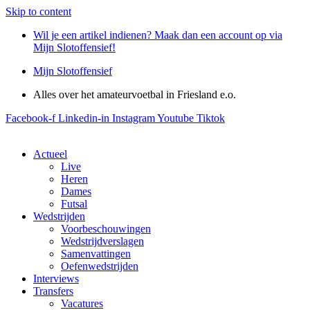
Skip to content
Wil je een artikel indienen? Maak dan een account op via
Mijn Slotoffensief!
Mijn Slotoffensief
Alles over het amateurvoetbal in Friesland e.o.
Facebook-f
Linkedin-in
Instagram
Youtube
Tiktok
Actueel
Live
Heren
Dames
Futsal
Wedstrijden
Voorbeschouwingen
Wedstrijdverslagen
Samenvattingen
Oefenwedstrijden
Interviews
Transfers
Vacatures