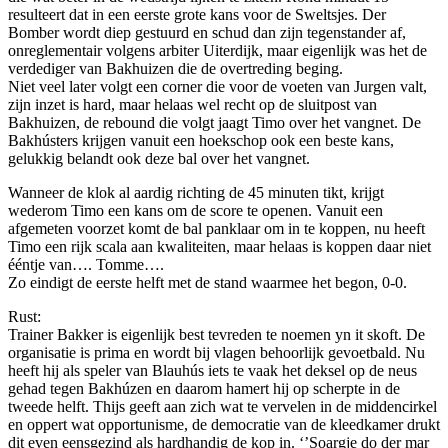
resulteert dat in een eerste grote kans voor de Sweltsjes. Der
Bomber wordt diep gestuurd en schud dan zijn tegenstander af,
onreglementair volgens arbiter Uiterdijk, maar eigenlijk was het de
verdediger van Bakhuizen die de overtreding beging.
Niet veel later volgt een corner die voor de voeten van Jurgen valt,
zijn inzet is hard, maar helaas wel recht op de sluitpost van
Bakhuizen, de rebound die volgt jaagt Timo over het vangnet. De
Bakhústers krijgen vanuit een hoekschop ook een beste kans,
gelukkig belandt ook deze bal over het vangnet.
Wanneer de klok al aardig richting de 45 minuten tikt, krijgt
wederom Timo een kans om de score te openen. Vanuit een
afgemeten voorzet komt de bal panklaar om in te koppen, nu heeft
Timo een rijk scala aan kwaliteiten, maar helaas is koppen daar niet
ééntje van…. Tomme….
Zo eindigt de eerste helft met de stand waarmee het begon, 0-0.
Rust:
Trainer Bakker is eigenlijk best tevreden te noemen yn it skoft. De
organisatie is prima en wordt bij vlagen behoorlijk gevoetbald. Nu
heeft hij als speler van Blauhús iets te vaak het deksel op de neus
gehad tegen Bakhúzen en daarom hamert hij op scherpte in de
tweede helft. Thijs geeft aan zich wat te vervelen in de middencirkel
en oppert wat opportunisme, de democratie van de kleedkamer drukt
dit even eensgezind als hardhandig de kop in. ‘’Soargje do der mar