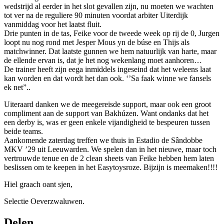
wedstrijd al eerder in het slot gevallen zijn, nu moeten we wachten
tot ver na de reguliere 90 minuten voordat arbiter Uiterdijk
vanmiddag voor het laatst fluit.
Drie punten in de tas, Feike voor de tweede week op rij de 0, Jurgen
loopt nu nog rond met Jesper Mous yn de búse en Thijs als
matchwinner. Dat laatste gunnen we hem natuurlijk van harte, maar
de ellende ervan is, dat je het nog wekenlang moet aanhoren…
De trainer heeft zijn eega inmiddels ingeseind dat het weleens laat
kan worden en dat wordt het dan ook. ‘’Sa faak winne we fansels
ek net”..
Uiteraard danken we de meegereisde support, maar ook een groot
compliment aan de support van Bakhúzen. Want ondanks dat het
een derby is, was er geen enkele vijandigheid te bespeuren tussen
beide teams.
Aankomende zaterdag treffen we thuis in Estadio de Sândobbe
MKV ’29 uit Leeuwarden. We spelen dan in het nieuwe, maar toch
vertrouwde tenue en de 2 clean sheets van Feike hebben hem laten
beslissen om te keepen in het Easytoysroze. Bijzijn is meemaken!!!!
Hiel graach oant sjen,
Selectie Oeverzwaluwen.
Delen