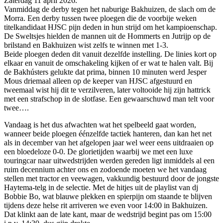
Zaterdag 11 april 2026.
Vanmiddag de derby tegen het naburige Bakhuizen, de slach om de
Morra. Een derby tussen twee ploegen die de voorbije weken
titelkandidaat HJSC pijn deden in hun strijd om het kampioenschap.
De Sweltsjes hielden de mannen uit de Hommerts en Jutrijp op de
brilstand en Bakhuizen wist zelfs te winnen met 1-3.
Beide ploegen deden dit vanuit dezelfde instelling. De linies kort op
elkaar en vanuit de omschakeling kijken of er wat te halen valt. Bij
de Bakhústers gelukte dat prima, binnen 10 minuten werd Jesper
Mous driemaal alleen op de keeper van HJSC afgestuurd en
tweemaal wist hij dit te verzilveren, later voltooide hij zijn hattrick
met een strafschop in de slotfase. Een gewaarschuwd man telt voor
twee….
Vandaag is het dus afwachten wat het spelbeeld gaat worden,
wanneer beide ploegen éénzelfde tactiek hanteren, dan kan het net
als in december van het afgelopen jaar wel weer eens uitdraaien op
een bloedeloze 0-0. De glorietijden waarbij we met een luxe
touringcar naar uitwedstrijden werden gereden ligt inmiddels al een
ruim decennium achter ons en zodoende moeten we het vandaag
stellen met tractor en veewagen, vakkundig bestuurd door de jongste
Haytema-telg in de selectie. Met de hitjes uit de playlist van dj
Bobbie Bo, wat blauwe plekken en spierpijn om staande te blijven
tijdens deze helse rit arriveren we even voor 14:00 in Bakhuizen.
Dat klinkt aan de late kant, maar de wedstrijd begint pas om 15:00