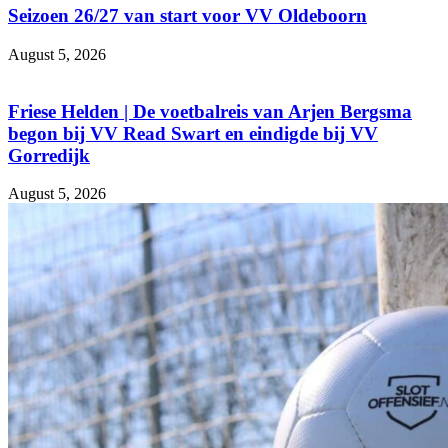
Seizoen 26/27 van start voor VV Oldeboorn
August 5, 2026
Friese Helden | De voetbalreis van Arjen Bergsma
begon bij VV Read Swart en eindigde bij VV
Gorredijk
August 5, 2026